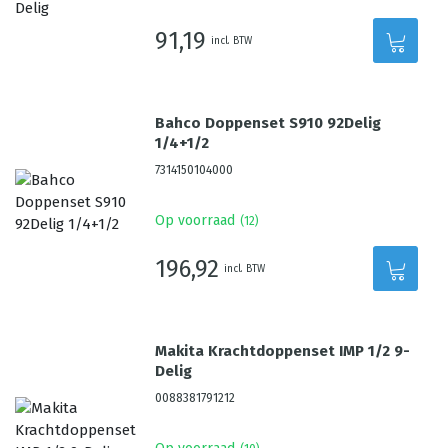
91,19
incl. BTW
Bahco Doppenset S910 92Delig
1/4+1/2
7314150104000
Op voorraad
(
12
)
196,92
incl. BTW
Makita Krachtdoppenset IMP 1/2 9-
Delig
0088381791212