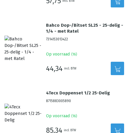
57,75
incl. BTW
Bahco Dop-/Bitset SL25 - 25-delig -
1/4 - met Ratel
7314153013422
Op voorraad
(
16
)
44,34
incl. BTW
4Tecx Doppenset 1/2 25-Delig
8715883005890
Op voorraad
(
16
)
85,34
incl. BTW