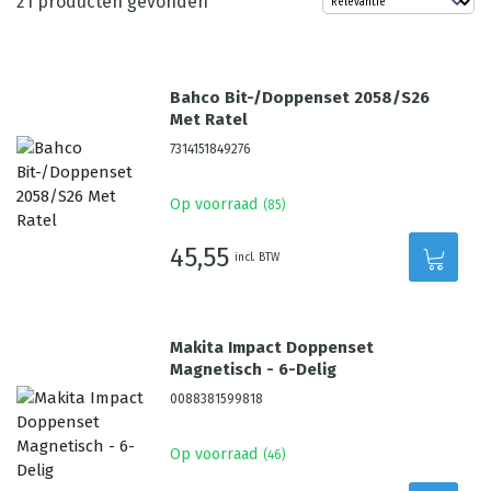
21
producten gevonden
Bahco Bit-/Doppenset 2058/S26
Met Ratel
7314151849276
Op voorraad
(
85
)
45,55
incl. BTW
Makita Impact Doppenset
Magnetisch - 6-Delig
0088381599818
Op voorraad
(
46
)