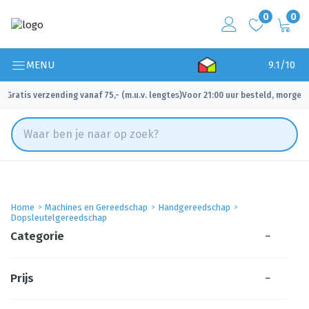
0
0
MENU
9.1/10
Gratis verzending vanaf 75,- (m.u.v. lengtes)
Voor 21:00 uur besteld, morgen 
✓
✓
Home
Machines en Gereedschap
Handgereedschap
Dopsleutelgereedschap
Categorie
−
Prijs
−