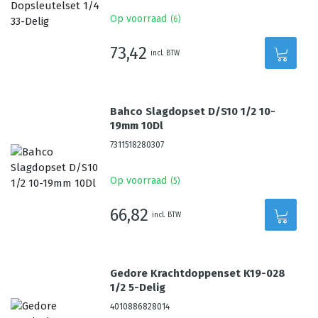
Op voorraad
(
6
)
73,42
incl. BTW
Bahco Slagdopset D/S10 1/2 10-
19mm 10Dl
7311518280307
Op voorraad
(
5
)
66,82
incl. BTW
Gedore Krachtdoppenset K19-028
1/2 5-Delig
4010886828014