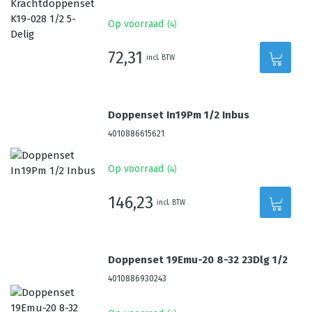
Op voorraad
(
4
)
72,31
incl. BTW
Doppenset In19Pm 1/2 Inbus
4010886615621
Op voorraad
(
4
)
146,23
incl. BTW
Doppenset 19Emu-20 8-32 23Dlg 1/2
4010886930243