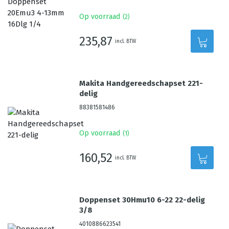
Op voorraad
(
2
)
235,87
incl. BTW
Makita Handgereedschapset 221-
delig
88381581486
Op voorraad
(
1
)
160,52
incl. BTW
Doppenset 30Hmu10 6-22 22-delig
3/8
4010886623541