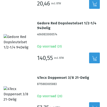
20,46
incl. BTW
Gedore Red Dopsleutelset 1/2-1/4
94Delig
4060833000574
Op voorraad
(
31
)
140,55
incl. BTW
4Tecx Doppenset 3/8 21-Delig
8715883005883
Op voorraad
(
20
)