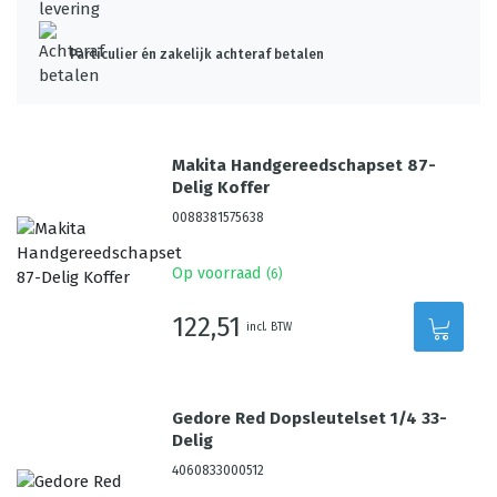
Particulier én zakelijk achteraf betalen
Makita Handgereedschapset 87-
Delig Koffer
0088381575638
Op voorraad
(
6
)
122,51
incl. BTW
Gedore Red Dopsleutelset 1/4 33-
Delig
4060833000512