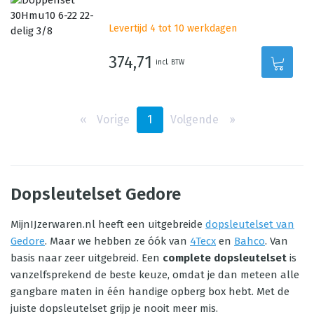
Levertijd 4 tot 10 werkdagen
374,71
incl. BTW
‹‹
Vorige
1
Volgende
››
Dopsleutelset Gedore
MijnIJzerwaren.nl heeft een uitgebreide
dopsleutelset van
Gedore
. Maar we hebben ze óók van
4Tecx
en
Bahco
. Van
basis naar zeer uitgebreid. Een
complete dopsleutelset
is
vanzelfsprekend de beste keuze, omdat je dan meteen alle
gangbare maten in één handige opberg box hebt. Met de
juiste dopsleutelset grijp je nooit meer mis.