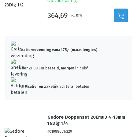
Op voorraad
(
4
)
364,69
incl. BTW
Gratis verzending vanaf 75,- (m.u.v. lengtes)
Voor 21:00 uur besteld, morgen in huis*
Particulier én zakelijk achteraf betalen
Gedore Doppenset 20Emu3 4-13mm
16Dlg 1/4
4010886617229