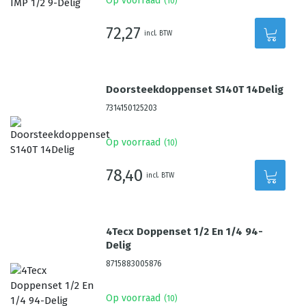
Op voorraad
(
10
)
72,27
incl. BTW
Doorsteekdoppenset S140T 14Delig
7314150125203
Op voorraad
(
10
)
78,40
incl. BTW
4Tecx Doppenset 1/2 En 1/4 94-
Delig
8715883005876
Op voorraad
(
10
)