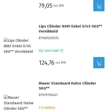
79,05
incl. BTW
Lips Cilinder 8061 Enkel 0/45 SKG**
Vernikkeld
8714002326212
Op voorraad
(
7
)
124,76
incl. BTW
Mauer Standaard Halve Cilinder
SKG**
8715791130431
1-2 weken