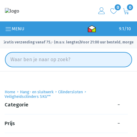
0
0
MENU
9.1/10
Gratis verzending vanaf 75,- (m.u.v. lengtes)
Voor 21:00 uur besteld, morgen 
✓
✓
Home
Hang- en sluitwerk
Cilindersloten
Veiligheidscilinders SKG**
Categorie
−
Prijs
−