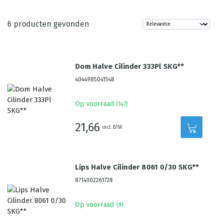
6
producten gevonden
Dom Halve Cilinder 333Pl SKG**
4044985041548
Op voorraad
(
147
)
21,66
incl. BTW
Lips Halve Cilinder 8061 0/30 SKG**
8714002261728
Op voorraad
(
9
)