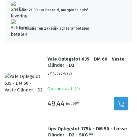
Voor 21:00 uur besteld, morgen in huis*
Particulier én zakelijk achteraf betalen
Yale Oplegslot 635 - DM 60 - Vaste
Cilinder - D2
8714002676959
Op voorraad
(
28
)
49,44
incl. BTW
Lips Oplegslot 1754 - DM 50 - Losse
Cilinder - D2 - SKG **