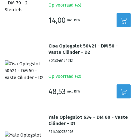
Op voorraad
(
45
)
14,00
incl. BTW
Cisa Oplegslot 50421 - DM 50 -
Vaste Cilinder - D2
8015346194612
Op voorraad
(
42
)
48,53
incl. BTW
Yale Oplegslot 634 - DM 60 - Vaste
Cilinder - D1
8714002758976