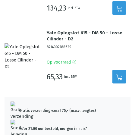
134,23
incl. BTW
Yale Oplegslot 615 - DM 50 - Losse
Cilinder - D2
8714002188629
Op voorraad
(
4
)
65,33
incl. BTW
Gratis verzending vanaf 75,- (m.u.v. lengtes)
Voor 21:00 uur besteld, morgen in huis*