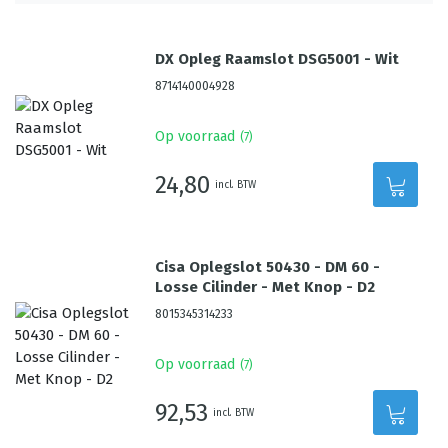
DX Opleg Raamslot DSG5001 - Wit
8714140004928
Op voorraad
(
7
)
24,80
incl. BTW
Cisa Oplegslot 50430 - DM 60 -
Losse Cilinder - Met Knop - D2
8015345314233
Op voorraad
(
7
)
92,53
incl. BTW