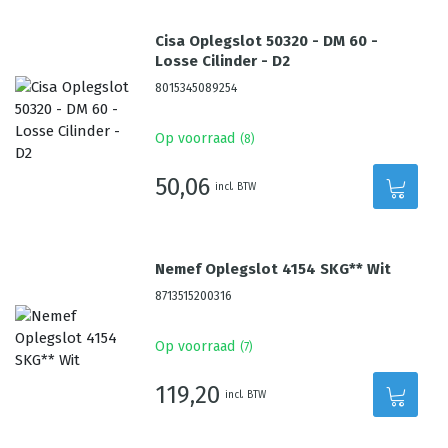
Cisa Oplegslot 50320 - DM 60 -
Losse Cilinder - D2
8015345089254
Op voorraad
(
8
)
50,06
incl. BTW
Nemef Oplegslot 4154 SKG** Wit
8713515200316
Op voorraad
(
7
)
119,20
incl. BTW