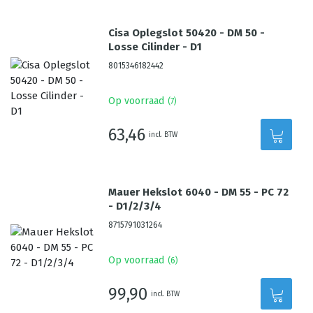
Cisa Oplegslot 50420 - DM 50 -
Losse Cilinder - D1
8015346182442
Op voorraad
(
7
)
63,46
incl. BTW
Mauer Hekslot 6040 - DM 55 - PC 72
- D1/2/3/4
8715791031264
Op voorraad
(
6
)
99,90
incl. BTW