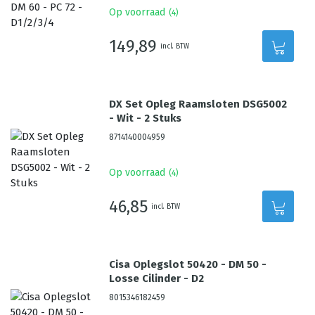
Op voorraad
(
4
)
149,89
incl. BTW
DX Set Opleg Raamsloten DSG5002
- Wit - 2 Stuks
8714140004959
Op voorraad
(
4
)
46,85
incl. BTW
Cisa Oplegslot 50420 - DM 50 -
Losse Cilinder - D2
8015346182459