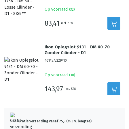
Op voorraad
(
32
)
83,41
incl. BTW
Ikon Oplegslot 9131 - DM 60-70 -
Zonder Cilinder - D1
4014575229410
Op voorraad
(
30
)
143,97
incl. BTW
Gratis verzending vanaf 75,- (m.u.v. lengtes)