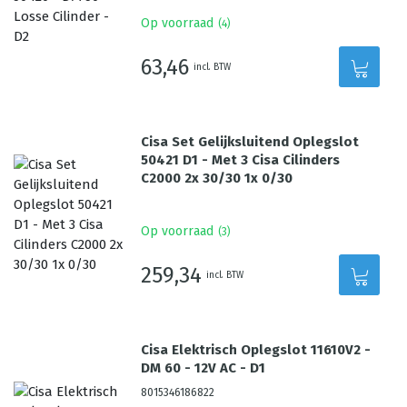
Op voorraad
(
4
)
63,46
incl. BTW
Cisa Set Gelijksluitend Oplegslot
50421 D1 - Met 3 Cisa Cilinders
C2000 2x 30/30 1x 0/30
Op voorraad
(
3
)
259,34
incl. BTW
Cisa Elektrisch Oplegslot 11610V2 -
DM 60 - 12V AC - D1
8015346186822