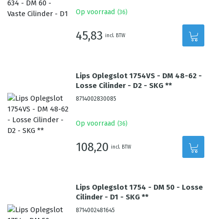
Op voorraad
(
36
)
45,83
incl. BTW
Lips Oplegslot 1754VS - DM 48-62 -
Losse Cilinder - D2 - SKG **
8714002830085
Op voorraad
(
36
)
108,20
incl. BTW
Lips Oplegslot 1754 - DM 50 - Losse
Cilinder - D1 - SKG **
8714002481645