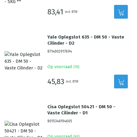
83,41
incl. BTW
Yale Oplegslot 635 - DM 50 - Vaste
Cilinder - D2
8714002917694
Op voorraad
(
70
)
45,83
incl. BTW
Cisa Oplegslot 50421 - DM 50 -
Vaste Cilinder - D1
8015346194605
Op voorraad
(
65
)