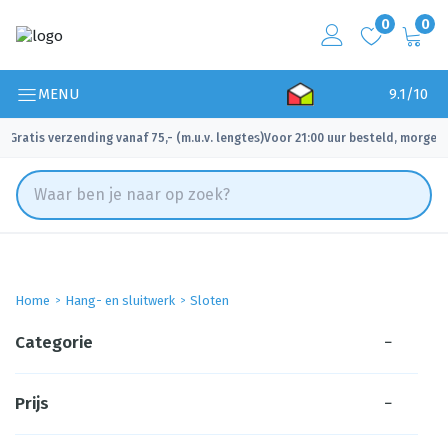
0
0
MENU
9.1/10
Gratis verzending vanaf 75,- (m.u.v. lengtes)
Voor 21:00 uur besteld, morgen 
✓
✓
Home
Hang- en sluitwerk
Sloten
Categorie
−
Prijs
−