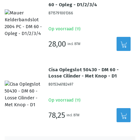
60 - Opleg - D1/2/3/4
8715791001366
Op voorraad
(
11
)
28,00
incl. BTW
Cisa Oplegslot 50430 - DM 60 -
Losse Cilinder - Met Knop - D1
8015346182497
Op voorraad
(
11
)
78,25
incl. BTW