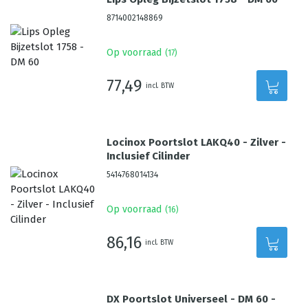
8714002148869
Op voorraad
(
17
)
77,49
incl. BTW
Locinox Poortslot LAKQ40 - Zilver -
Inclusief Cilinder
5414768014134
Op voorraad
(
16
)
86,16
incl. BTW
DX Poortslot Universeel - DM 60 -