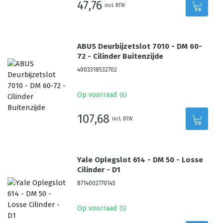
47,76
incl. BTW
ABUS Deurbijzetslot 7010 - DM 60-
72 - Cilinder Buitenzijde
4003318532702
Op voorraad
(
6
)
107,68
incl. BTW
Yale Oplegslot 614 - DM 50 - Losse
Cilinder - D1
8714002770145
Op voorraad
(
5
)