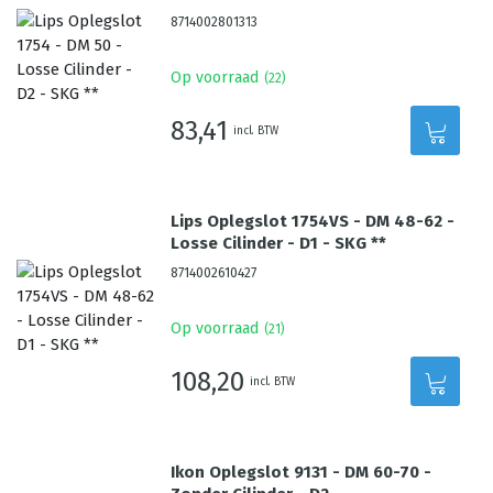
8714002801313
Op voorraad
(
22
)
83,41
incl. BTW
Lips Oplegslot 1754VS - DM 48-62 -
Losse Cilinder - D1 - SKG **
8714002610427
Op voorraad
(
21
)
108,20
incl. BTW
Ikon Oplegslot 9131 - DM 60-70 -