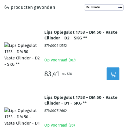
64
producten gevonden
Lips Oplegslot 1753 - DM 50 - Vaste
Cilinder - D2 - SKG **
8714002642572
Op voorraad
(
107
)
83,41
incl. BTW
Lips Oplegslot 1753 - DM 50 - Vaste
Cilinder - D1 - SKG **
8714002712602
Op voorraad
(
80
)