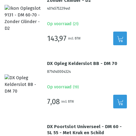
Zonder Cilinder - D2
4014575229441
Op voorraad
(
21
)
143,97
incl. BTW
DX Opleg Kelderslot BB - DM 70
8714140004324
Op voorraad
(
19
)
7,08
incl. BTW
DX Poortslot Universeel - DM 60 -
SL 55 - Met Kruk en Schild