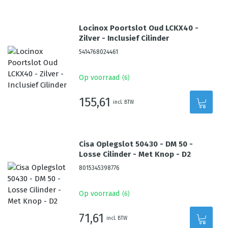
Locinox Poortslot Oud LCKX40 -
Zilver - Inclusief Cilinder
5414768024461
Op voorraad
(
6
)
155,61
incl. BTW
Cisa Oplegslot 50430 - DM 50 -
Losse Cilinder - Met Knop - D2
8015345398776
Op voorraad
(
6
)
71,61
incl. BTW