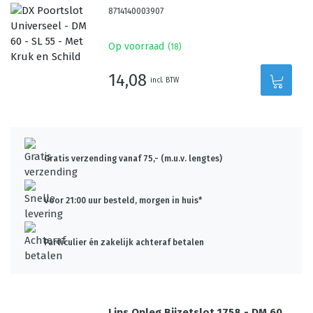
8714140003907
Op voorraad
(
18
)
14,08
incl. BTW
Gratis verzending vanaf 75,- (m.u.v. lengtes)
Voor 21:00 uur besteld, morgen in huis*
Particulier én zakelijk achteraf betalen
Lips Opleg Bijzetslot 1758 - DM 60