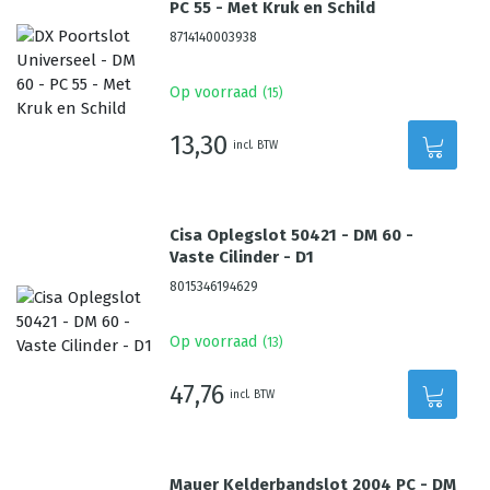
PC 55 - Met Kruk en Schild
8714140003938
Op voorraad
(
15
)
13,30
incl. BTW
Cisa Oplegslot 50421 - DM 60 -
Vaste Cilinder - D1
8015346194629
Op voorraad
(
13
)
47,76
incl. BTW
Mauer Kelderbandslot 2004 PC - DM