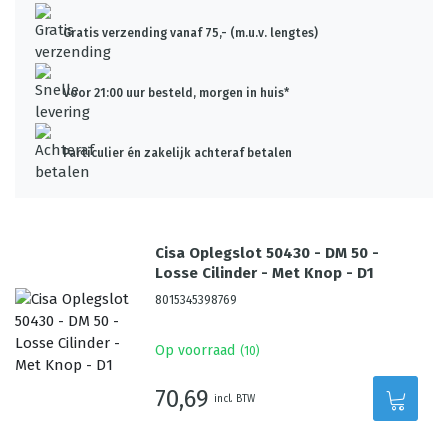
Gratis verzending vanaf 75,- (m.u.v. lengtes)
Voor 21:00 uur besteld, morgen in huis*
Particulier én zakelijk achteraf betalen
Cisa Oplegslot 50430 - DM 50 -
Losse Cilinder - Met Knop - D1
8015345398769
Op voorraad
(
10
)
70,69
incl. BTW