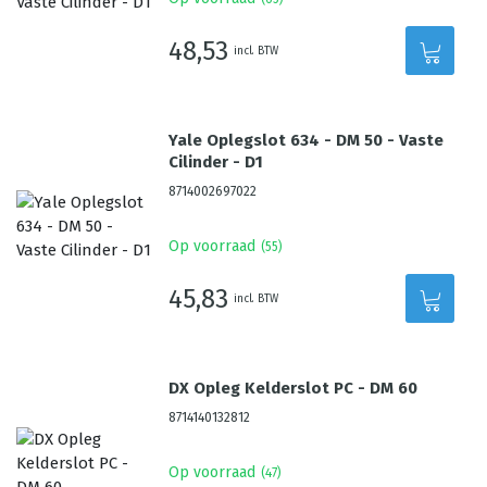
48,53
incl. BTW
Yale Oplegslot 634 - DM 50 - Vaste
Cilinder - D1
8714002697022
Op voorraad
(
55
)
45,83
incl. BTW
DX Opleg Kelderslot PC - DM 60
8714140132812
Op voorraad
(
47
)