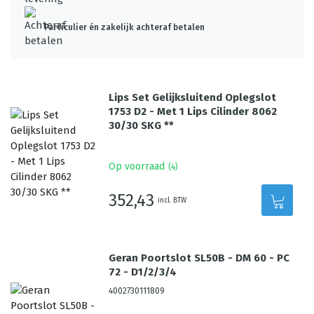
Particulier én zakelijk achteraf betalen
Lips Set Gelijksluitend Oplegslot
1753 D2 - Met 1 Lips Cilinder 8062
30/30 SKG **
Op voorraad
(
4
)
352,43
incl. BTW
Geran Poortslot SL50B - DM 60 - PC
72 - D1/2/3/4
4002730111809