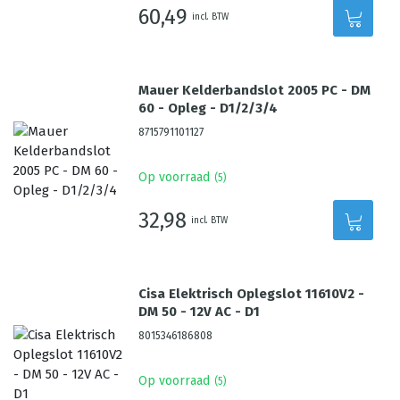
60,49
incl. BTW
Mauer Kelderbandslot 2005 PC - DM
60 - Opleg - D1/2/3/4
8715791101127
Op voorraad
(
5
)
32,98
incl. BTW
Cisa Elektrisch Oplegslot 11610V2 -
DM 50 - 12V AC - D1
8015346186808
Op voorraad
(
5
)