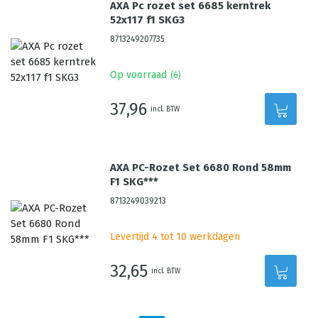
AXA Pc rozet set 6685 kerntrek
52x117 f1 SKG3
8713249207735
Op voorraad
(
6
)
37,96
incl. BTW
AXA PC-Rozet Set 6680 Rond 58mm
F1 SKG***
8713249039213
Levertijd 4 tot 10 werkdagen
32,65
incl. BTW