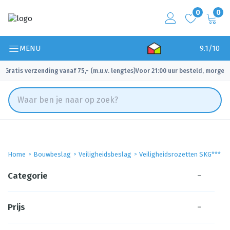
0
0
MENU
9.1/10
Gratis verzending vanaf 75,- (m.u.v. lengtes)
Voor 21:00 uur besteld, morgen 
✓
✓
Home
Bouwbeslag
Veiligheidsbeslag
Veiligheidsrozetten SKG***
Categorie
−
Prijs
−