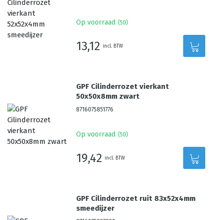
Op voorraad
(
50
)
13,12
incl. BTW
GPF Cilinderrozet vierkant
50x50x8mm zwart
8716075851776
Op voorraad
(
50
)
19,42
incl. BTW
GPF Cilinderrozet ruit 83x52x4mm
smeedijzer