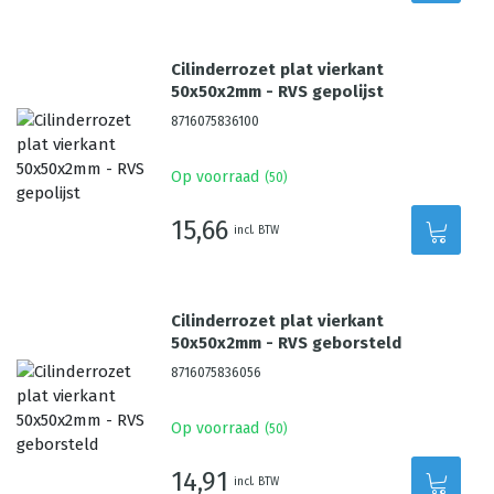
Cilinderrozet plat vierkant
50x50x2mm - RVS gepolijst
8716075836100
Op voorraad
(
50
)
15,66
incl. BTW
Cilinderrozet plat vierkant
50x50x2mm - RVS geborsteld
8716075836056
Op voorraad
(
50
)
14,91
incl. BTW