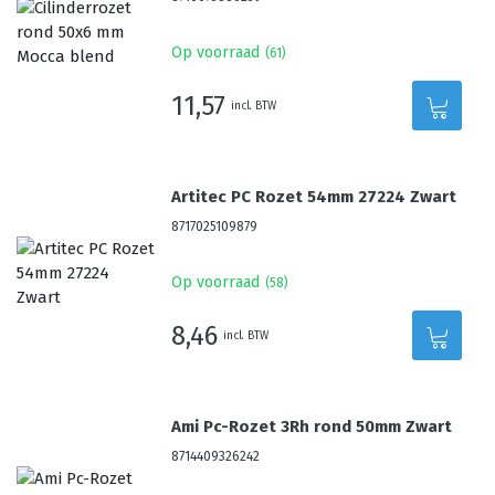
Op voorraad
(
61
)
11,57
incl. BTW
Artitec PC Rozet 54mm 27224 Zwart
8717025109879
Op voorraad
(
58
)
8,46
incl. BTW
Ami Pc-Rozet 3Rh rond 50mm Zwart
8714409326242