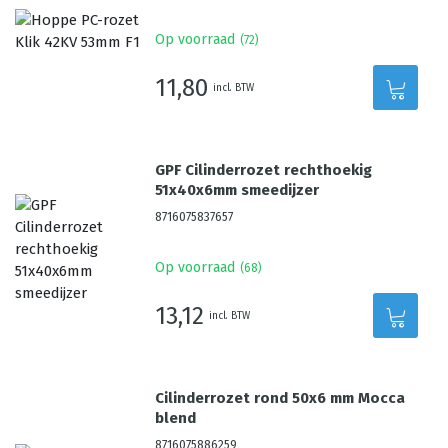
Op voorraad
(
72
)
11,80
incl. BTW
GPF Cilinderrozet rechthoekig
51x40x6mm smeedijzer
8716075837657
Op voorraad
(
68
)
13,12
incl. BTW
Cilinderrozet rond 50x6 mm Mocca
blend
8716075886259