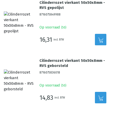
Cilinderrozet vierkant 50x50x8mm -
RVS gepolijst
8716075849988
Op voorraad
(
50
)
16,31
incl. BTW
Cilinderrozet vierkant 50x50x8mm -
RVS geborsteld
8716075836018
Op voorraad
(
50
)
14,83
incl. BTW