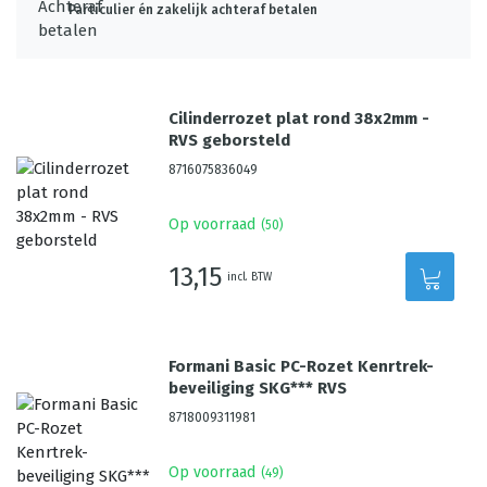
Particulier én zakelijk achteraf betalen
Cilinderrozet plat rond 38x2mm -
RVS geborsteld
8716075836049
Op voorraad
(
50
)
13,15
incl. BTW
Formani Basic PC-Rozet Kenrtrek-
beveiliging SKG*** RVS
8718009311981
Op voorraad
(
49
)