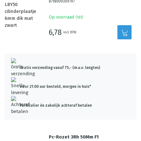
8718009309797
Op voorraad
(
161
)
6,78
incl. BTW
Gratis verzending vanaf 75,- (m.u.v. lengtes)
Voor 21:00 uur besteld, morgen in huis*
Particulier én zakelijk achteraf betalen
Pc-Rozet 3Rh 50Mm F1