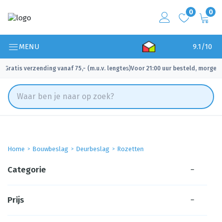
0
0
MENU
9.1/10
Gratis verzending vanaf 75,- (m.u.v. lengtes)
Voor 21:00 uur besteld, morgen 
✓
✓
Home
Bouwbeslag
Deurbeslag
Rozetten
Categorie
−
Prijs
−