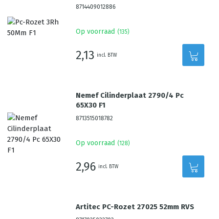
8714409012886
Op voorraad
(
135
)
2,13
incl. BTW
Nemef Cilinderplaat 2790/4 Pc
65X30 F1
8713515018782
Op voorraad
(
128
)
2,96
incl. BTW
Artitec PC-Rozet 27025 52mm RVS