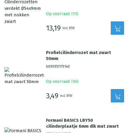
Op voorraad
(
173
)
13,19
incl. BTW
Profielcilinderrozet mat zwart
50mm
6090951179140
Op voorraad
(
161
)
3,49
incl. BTW
Formani BASICS LBY50
cilinderplaatje 6mm dik mat zwart