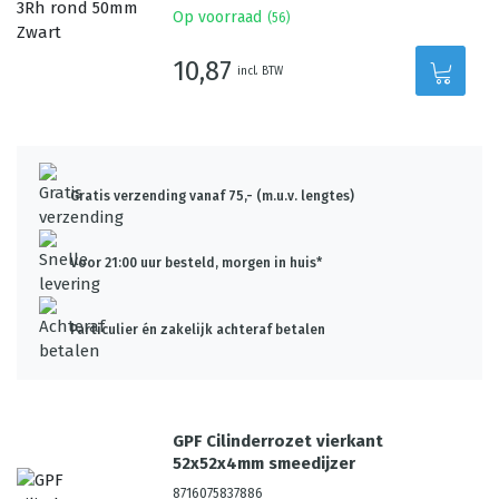
Op voorraad
(
56
)
10,87
incl. BTW
Gratis verzending vanaf 75,- (m.u.v. lengtes)
Voor 21:00 uur besteld, morgen in huis*
Particulier én zakelijk achteraf betalen
GPF Cilinderrozet vierkant
52x52x4mm smeedijzer
8716075837886