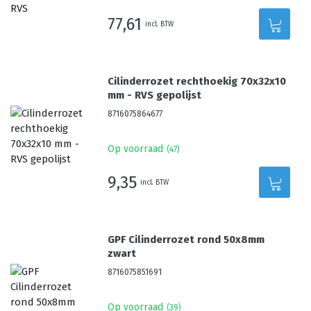
77,61
incl. BTW
Cilinderrozet rechthoekig 70x32x10
mm - RVS gepolijst
8716075864677
Op voorraad
(
47
)
9,35
incl. BTW
GPF Cilinderrozet rond 50x8mm
zwart
8716075851691
Op voorraad
(
39
)