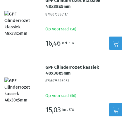
GPF Cilinderrozet klassiek
48x38x5mm
8716075836117
Op voorraad
(
50
)
16,46
incl. BTW
GPF Cilinderrozet kassiek
48x38x5mm
8716075836063
Op voorraad
(
50
)
15,03
incl. BTW