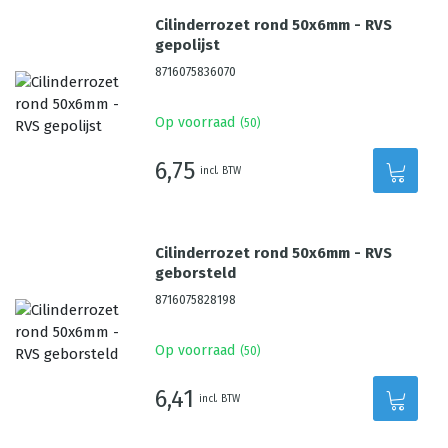
Cilinderrozet rond 50x6mm - RVS
gepolijst
8716075836070
Op voorraad
(
50
)
6,75
incl. BTW
Cilinderrozet rond 50x6mm - RVS
geborsteld
8716075828198
Op voorraad
(
50
)
6,41
incl. BTW