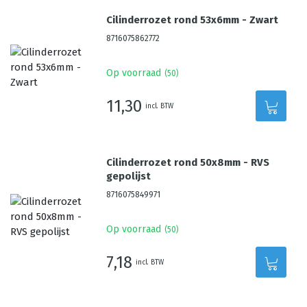
Cilinderrozet rond 53x6mm - Zwart
8716075862772
Op voorraad
(
50
)
11,30
incl. BTW
Cilinderrozet rond 50x8mm - RVS
gepolijst
8716075849971
Op voorraad
(
50
)
7,18
incl. BTW