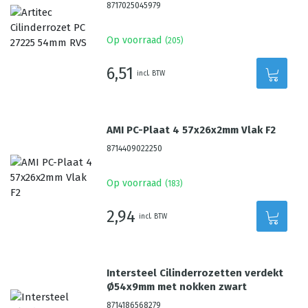
8717025045979
Op voorraad
(
205
)
6,51
incl. BTW
AMI PC-Plaat 4 57x26x2mm Vlak F2
8714409022250
Op voorraad
(
183
)
2,94
incl. BTW
Intersteel Cilinderrozetten verdekt
Ø54x9mm met nokken zwart
8714186568279