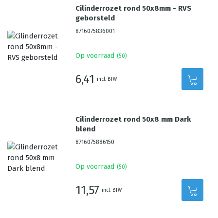
Cilinderrozet rond 50x8mm - RVS
geborsteld
8716075836001
Op voorraad
(
50
)
6,41
incl. BTW
Cilinderrozet rond 50x8 mm Dark
blend
8716075886150
Op voorraad
(
50
)
11,57
incl. BTW