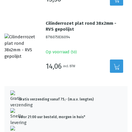
Cilinderrozet plat rond 38x2mm -
RVS gepolijst
8716075836094
Op voorraad
(
50
)
14,06
incl. BTW
Gratis verzending vanaf 75,- (m.u.v. lengtes)
Voor 21:00 uur besteld, morgen in huis*