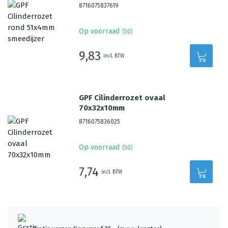
8716075837619
Op voorraad
(
50
)
9,83
incl. BTW
GPF Cilinderrozet ovaal
70x32x10mm
8716075836025
Op voorraad
(
50
)
7,74
incl. BTW