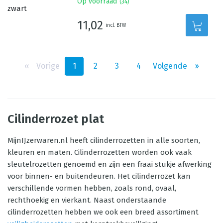
Op voorraad
(
34
)
11,02
incl. BTW
‹‹
Vorige
1
2
3
4
Volgende
››
Cilinderrozet plat
MijnIJzerwaren.nl heeft cilinderrozetten in alle soorten,
kleuren en maten. Cilinderrozetten worden ook vaak
sleutelrozetten genoemd en zijn een fraai stukje afwerking
voor binnen- en buitendeuren. Het cilinderrozet kan
verschillende vormen hebben, zoals rond, ovaal,
rechthoekig en vierkant. Naast onderstaande
cilinderrozetten hebben we ook een breed assortiment