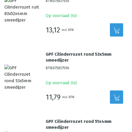
8716075837930
Op voorraad
(
50
)
13,12
incl. BTW
GPF Cilinderrozet rond 53x5mm
smeedijzer
8716075837596
Op voorraad
(
50
)
11,79
incl. BTW
GPF Cilinderrozet rond 51x4mm
smeedijzer