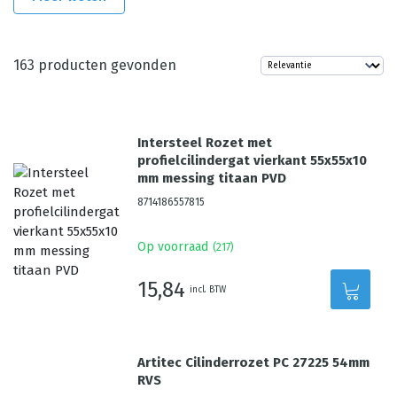
163
producten gevonden
Intersteel Rozet met
profielcilindergat vierkant 55x55x10
mm messing titaan PVD
8714186557815
Op voorraad
(
217
)
15,84
incl. BTW
Artitec Cilinderrozet PC 27225 54mm
RVS