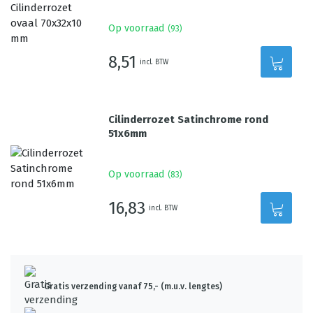
Op voorraad
(
93
)
8,51
incl. BTW
Cilinderrozet Satinchrome rond
51x6mm
Op voorraad
(
83
)
16,83
incl. BTW
Gratis verzending vanaf 75,- (m.u.v. lengtes)