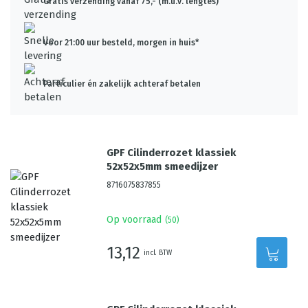
Gratis verzending vanaf 75,- (m.u.v. lengtes)
Voor 21:00 uur besteld, morgen in huis*
Particulier én zakelijk achteraf betalen
GPF Cilinderrozet klassiek
52x52x5mm smeedijzer
8716075837855
Op voorraad
(
50
)
13,12
incl. BTW