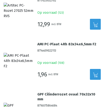
8717025032702
Op voorraad
(
123
)
12,99
incl. BTW
AMI PC-Plaat 4Rh 83x34x6,5mm F2
8714409022113
Op voorraad
(
108
)
1,96
incl. BTW
GPF Cilinderrozet ovaal 70x32x10
mm
8716075864684