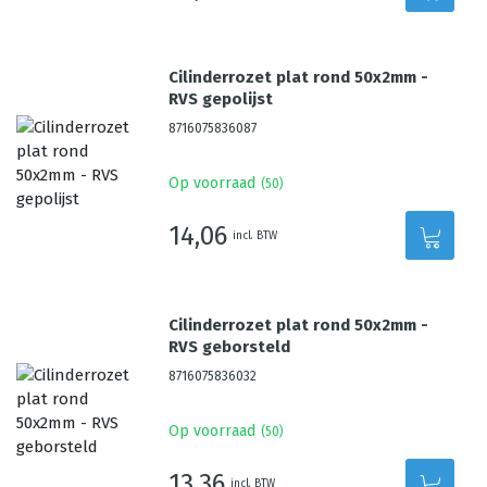
Cilinderrozet plat rond 50x2mm -
RVS gepolijst
8716075836087
Op voorraad
(
50
)
14,06
incl. BTW
Cilinderrozet plat rond 50x2mm -
RVS geborsteld
8716075836032
Op voorraad
(
50
)
13,36
incl. BTW