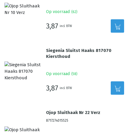
Op voorraad
(
62
)
3,87
incl. BTW
Siegenia Sluitst Haaks 817070
Kiersthoud
Op voorraad
(
58
)
3,87
incl. BTW
Ojop Sluithaak Nr 22 Verz
8717274015525