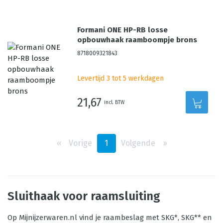
Formani ONE HP-RB losse
opbouwhaak raamboompje brons
8718009321843
Levertijd 3 tot 5 werkdagen
21,67
incl. BTW
‹‹
Vorige
1
Volgende
››
Sluithaak voor raamsluiting
Op Mijnijzerwaren.nl vind je raambeslag met SKG*, SKG** en