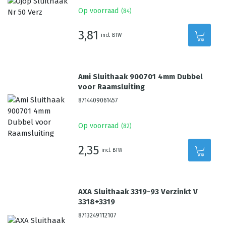
Op voorraad
(
84
)
3,81
incl. BTW
Ami Sluithaak 900701 4mm Dubbel
voor Raamsluiting
8714409061457
Op voorraad
(
82
)
2,35
incl. BTW
AXA Sluithaak 3319-93 Verzinkt V
3318+3319
8713249112107