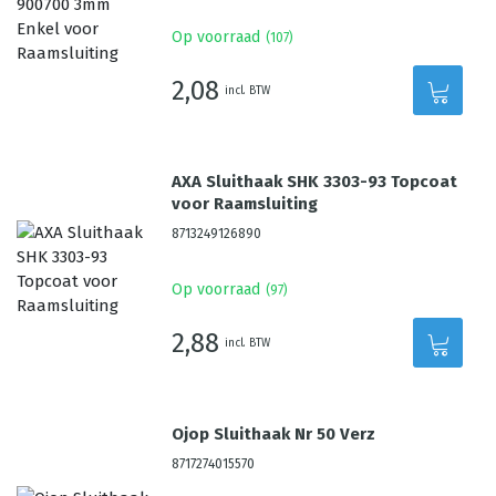
Op voorraad
(
107
)
2,08
incl. BTW
AXA Sluithaak SHK 3303-93 Topcoat
voor Raamsluiting
8713249126890
Op voorraad
(
97
)
2,88
incl. BTW
Ojop Sluithaak Nr 50 Verz
8717274015570