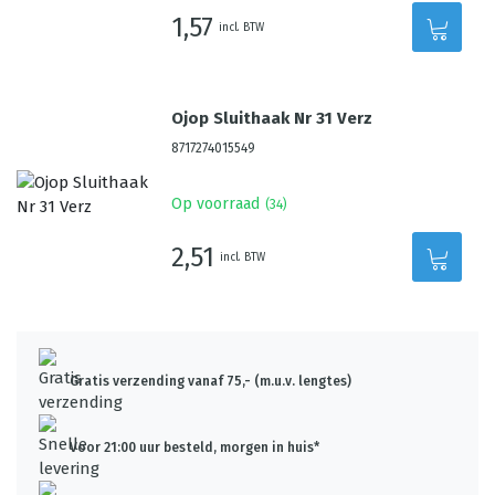
1,57
incl. BTW
Ojop Sluithaak Nr 31 Verz
8717274015549
Op voorraad
(
34
)
2,51
incl. BTW
Gratis verzending vanaf 75,- (m.u.v. lengtes)
Voor 21:00 uur besteld, morgen in huis*