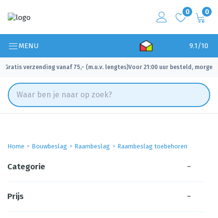
0
0
MENU
9.1/10
Gratis verzending vanaf 75,- (m.u.v. lengtes)
Voor 21:00 uur besteld, morgen 
✓
✓
Home
Bouwbeslag
Raambeslag
Raambeslag toebehoren
Categorie
−
Prijs
−