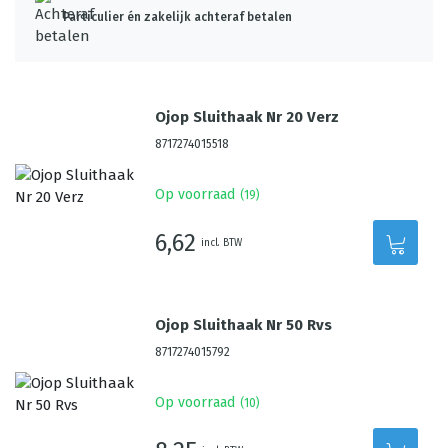
Particulier én zakelijk achteraf betalen
Ojop Sluithaak Nr 20 Verz
8717274015518
Op voorraad
(
19
)
6,62
incl. BTW
Ojop Sluithaak Nr 50 Rvs
8717274015792
Op voorraad
(
10
)