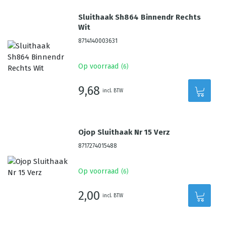
Sluithaak Sh864 Binnendr Rechts
Wit
8714140003631
Op voorraad
(
6
)
9,68
incl. BTW
Ojop Sluithaak Nr 15 Verz
8717274015488
Op voorraad
(
6
)
2,00
incl. BTW