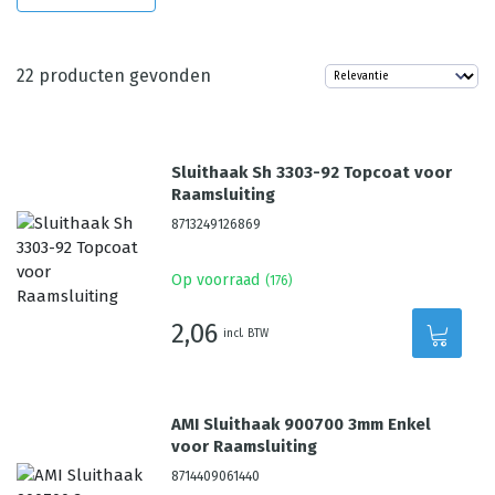
22
producten gevonden
Sluithaak Sh 3303-92 Topcoat voor
Raamsluiting
8713249126869
Op voorraad
(
176
)
2,06
incl. BTW
AMI Sluithaak 900700 3mm Enkel
voor Raamsluiting
8714409061440