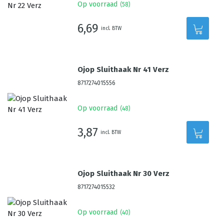
Op voorraad
(
58
)
6,69
incl. BTW
Ojop Sluithaak Nr 41 Verz
8717274015556
Op voorraad
(
48
)
3,87
incl. BTW
Ojop Sluithaak Nr 30 Verz
8717274015532
Op voorraad
(
40
)