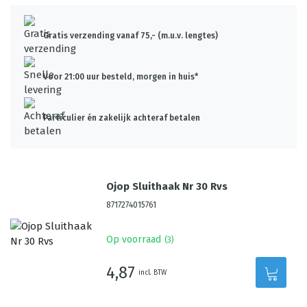
Gratis verzending vanaf 75,- (m.u.v. lengtes)
Voor 21:00 uur besteld, morgen in huis*
Particulier én zakelijk achteraf betalen
Ojop Sluithaak Nr 30 Rvs
8717274015761
Op voorraad
(
3
)
4,87
incl. BTW