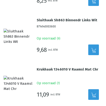
8,25
incl. BTW
Sluithaak Sh863 Binnendr Links Wit
8714140003600
Op voorraad
(
9
)
9,68
incl. BTW
Krukhaak 1346010 V Raamsl Mat Chr
Op voorraad
(
7
)
11,09
incl. BTW