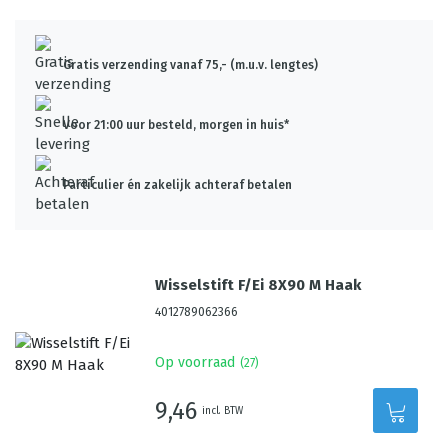
Gratis verzending vanaf 75,- (m.u.v. lengtes)
Voor 21:00 uur besteld, morgen in huis*
Particulier én zakelijk achteraf betalen
Wisselstift F/Ei 8X90 M Haak
4012789062366
Op voorraad
(
27
)
9,46
incl. BTW