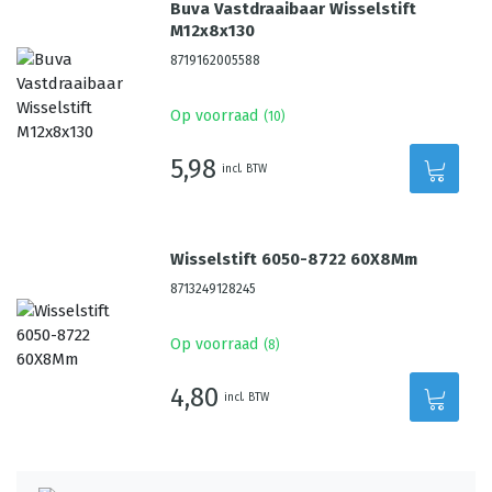
Buva Vastdraaibaar Wisselstift
M12x8x130
8719162005588
Op voorraad
(
10
)
5,98
incl. BTW
Wisselstift 6050-8722 60X8Mm
8713249128245
Op voorraad
(
8
)
4,80
incl. BTW