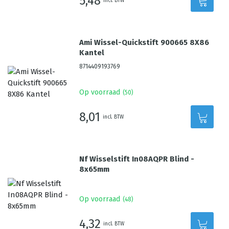
5,48
incl. BTW
Ami Wissel-Quickstift 900665 8X86
Kantel
8714409193769
Op voorraad
(
50
)
8,01
incl. BTW
Nf Wisselstift In08AQPR Blind -
8x65mm
Op voorraad
(
48
)
4,32
incl. BTW