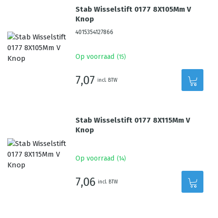
Stab Wisselstift 0177 8X105Mm V
Knop
4015354127866
Op voorraad
(
15
)
7,07
incl. BTW
Stab Wisselstift 0177 8X115Mm V
Knop
Op voorraad
(
14
)
7,06
incl. BTW