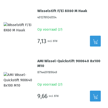
Wisselstift F/Ei 8X60 M Haak
4012789245554
Op voorraad
(
27
)
7,13
incl. BTW
AMI Wissel-Quickstift 900640 8x100
M10
8714409189649
Op voorraad
(
27
)
9,66
incl. BTW