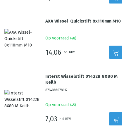
AXA Wissel-Quickstift 8x110mm M10
Op voorraad
(
48
)
14,06
incl. BTW
Interst Wisselstift 01422B 8X80 M
Keilb
8714186078112
Op voorraad
(
45
)
7,03
incl. BTW