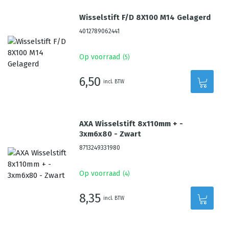
Wisselstift F/D 8X100 M14 Gelagerd
4012789062441
Op voorraad
(
5
)
6,50
incl. BTW
AXA Wisselstift 8x110mm + -
3xm6x80 - Zwart
8713249331980
Op voorraad
(
4
)
8,35
incl. BTW