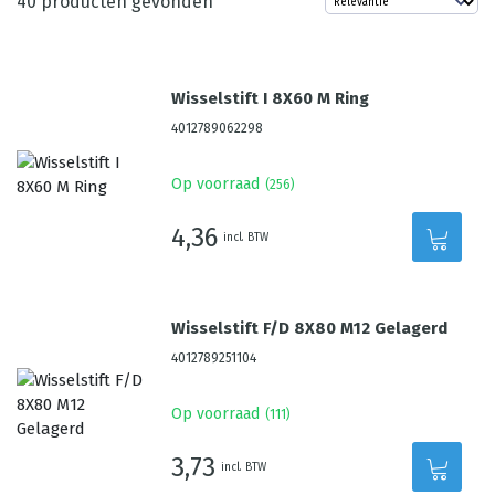
40
producten gevonden
Wisselstift I 8X60 M Ring
4012789062298
Op voorraad
(
256
)
4,36
incl. BTW
Wisselstift F/D 8X80 M12 Gelagerd
4012789251104
Op voorraad
(
111
)
3,73
incl. BTW