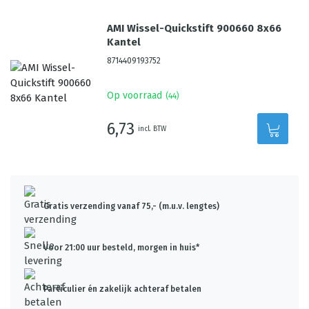
AMI Wissel-Quickstift 900660 8x66
Kantel
8714409193752
Op voorraad
(
44
)
6,73
incl. BTW
Gratis verzending vanaf 75,- (m.u.v. lengtes)
Voor 21:00 uur besteld, morgen in huis*
Particulier én zakelijk achteraf betalen