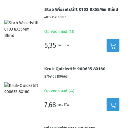
Stab Wisselstift 0103 8X55Mm Blind
4015354127507
Op voorraad
(
25
)
5,35
incl. BTW
Kruk-Quickstift 900635 8X160
8714409189663
Op voorraad
(
24
)
7,68
incl. BTW