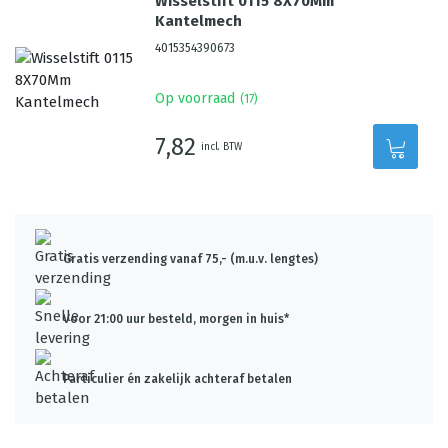
Wisselstift 0115 8X70Mm
Kantelmech
4015354390673
Op voorraad
(
17
)
7,82
incl. BTW
Gratis verzending vanaf 75,- (m.u.v. lengtes)
Voor 21:00 uur besteld, morgen in huis*
Particulier én zakelijk achteraf betalen