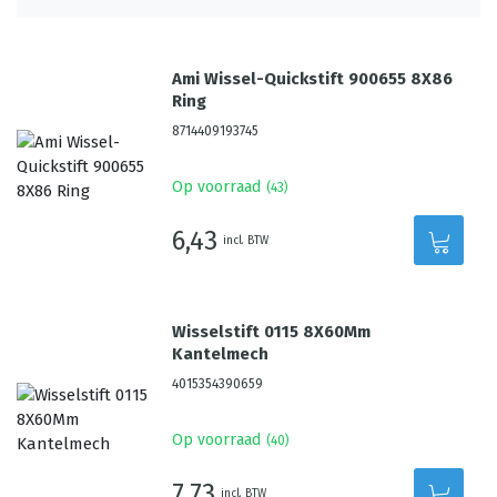
Ami Wissel-Quickstift 900655 8X86
Ring
8714409193745
Op voorraad
(
43
)
6,43
incl. BTW
Wisselstift 0115 8X60Mm
Kantelmech
4015354390659
Op voorraad
(
40
)
7,73
incl. BTW