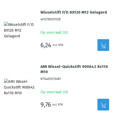
Wisselstift F/D 8X120 M12 Gelagerd
4012789251128
Op voorraad
(
33
)
6,24
incl. BTW
AMI Wissel-Quickstift 900642 8x110
M10
8714409213481
Op voorraad
(
29
)
9,76
incl. BTW