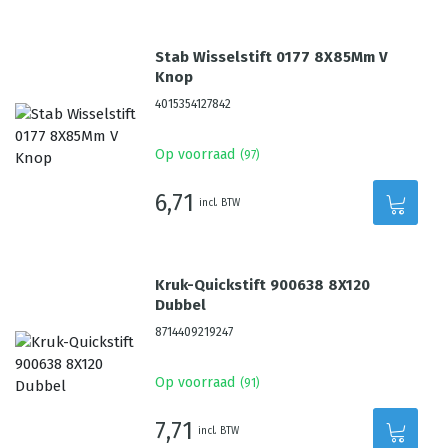
Stab Wisselstift 0177 8X85Mm V
Knop
4015354127842
Op voorraad
(
97
)
6,71
incl. BTW
Kruk-Quickstift 900638 8X120
Dubbel
8714409219247
Op voorraad
(
91
)
7,71
incl. BTW