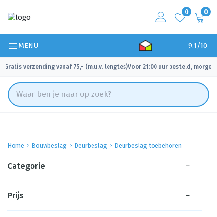
0
0
MENU
9.1/10
Gratis verzending vanaf 75,- (m.u.v. lengtes)
Voor 21:00 uur besteld, morgen 
✓
✓
Home
Bouwbeslag
Deurbeslag
Deurbeslag toebehoren
Categorie
−
Prijs
−