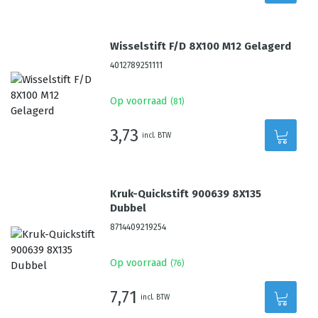
Wisselstift F/D 8X100 M12 Gelagerd
4012789251111
Op voorraad
(
81
)
3,73
incl. BTW
Kruk-Quickstift 900639 8X135
Dubbel
8714409219254
Op voorraad
(
76
)
7,71
incl. BTW