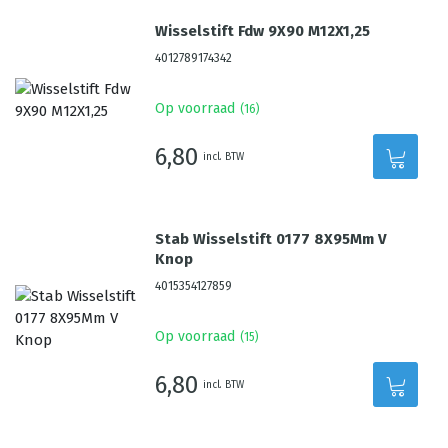
Wisselstift Fdw 9X90 M12X1,25
4012789174342
Op voorraad
(
16
)
6,80
incl. BTW
Stab Wisselstift 0177 8X95Mm V
Knop
4015354127859
Op voorraad
(
15
)
6,80
incl. BTW