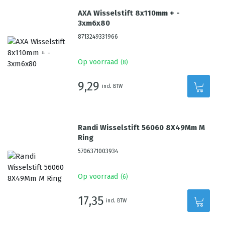
AXA Wisselstift 8x110mm + -
3xm6x80
8713249331966
Op voorraad
(
8
)
9,29
incl. BTW
Randi Wisselstift 56060 8X49Mm M
Ring
5706371003934
Op voorraad
(
6
)
17,35
incl. BTW