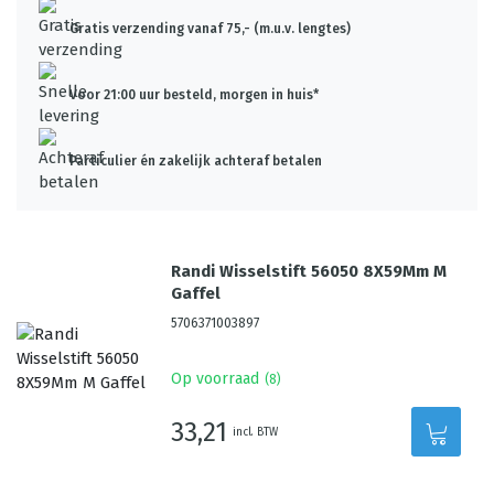
Gratis verzending vanaf 75,- (m.u.v. lengtes)
Voor 21:00 uur besteld, morgen in huis*
Particulier én zakelijk achteraf betalen
Randi Wisselstift 56050 8X59Mm M
Gaffel
5706371003897
Op voorraad
(
8
)
33,21
incl. BTW