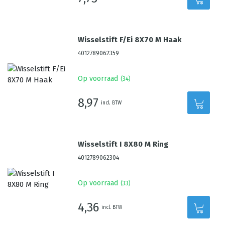
Wisselstift F/Ei 8X70 M Haak
4012789062359
Op voorraad
(
34
)
8,97
incl. BTW
Wisselstift I 8X80 M Ring
4012789062304
Op voorraad
(
33
)
4,36
incl. BTW