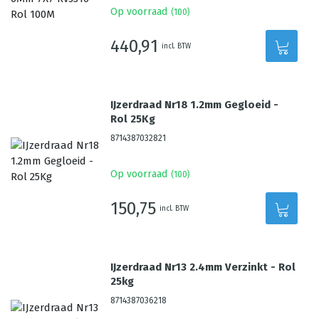
Op voorraad
(
100
)
440,91
incl. BTW
IJzerdraad Nr18 1.2mm Gegloeid -
Rol 25Kg
8714387032821
Op voorraad
(
100
)
150,75
incl. BTW
IJzerdraad Nr13 2.4mm Verzinkt - Rol
25kg
8714387036218