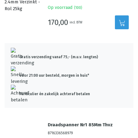
Op voorraad
(
100
)
170,00
incl. BTW
Gratis verzending vanaf 75,- (m.u.v. lengtes)
Voor 21:00 uur besteld, morgen in huis*
Particulier én zakelijk achteraf betalen
Draadspanner Nr1 85Mm Thvz
8716336568979