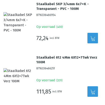
Staalkabel SKP 3/4mm 6x7+K -
Transparant - PVC - 100M
8716336466954
Op voorraad
(
400
)
72,24
incl. BTW
Staalkabel 612 4Mm 6X12+7Twk Verz
100M
8716336466251
Op voorraad
(
329
)
111,85
incl. BTW