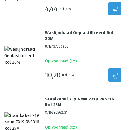
4,44
incl. BTW
Waslijndraad Geplastificeerd Rol
20M
8712437000936
Op voorraad
(
125
)
10,20
incl. BTW
Staalkabel 719 4mm 7X19 RVS316
Rol 25M
8716336562731
Op voorraad
(
125
)