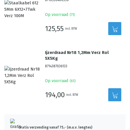
8716336466350
Op voorraad
(
71
)
125,55
incl. BTW
Ijzerdraad Nr18 1,2Mm Verz Rol
5X5Kg
8714387036133
Op voorraad
(
65
)
194,00
incl. BTW
Gratis verzending vanaf 75,- (m.u.v. lengtes)