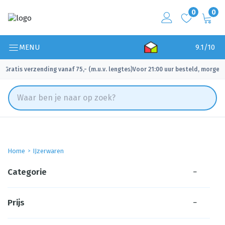
0
0
MENU
9.1/10
Gratis verzending vanaf 75,- (m.u.v. lengtes)
Voor 21:00 uur besteld, morgen 
✓
✓
Home
IJzerwaren
Categorie
−
Prijs
−