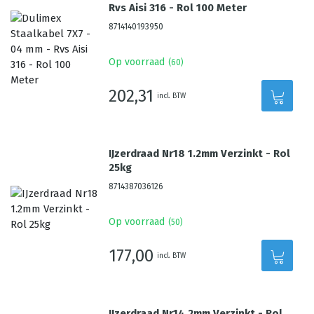
Rvs Aisi 316 - Rol 100 Meter
8714140193950
Op voorraad
(
60
)
202,31
incl. BTW
IJzerdraad Nr18 1.2mm Verzinkt - Rol
25kg
8714387036126
Op voorraad
(
50
)
177,00
incl. BTW
IJzerdraad Nr14 2mm Verzinkt - Rol