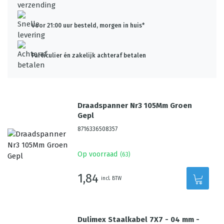
Voor 21:00 uur besteld, morgen in huis*
Particulier én zakelijk achteraf betalen
Draadspanner Nr3 105Mm Groen
Gepl
8716336508357
Op voorraad
(
63
)
1,84
incl. BTW
Dulimex Staalkabel 7X7 - 04 mm -