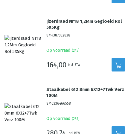
Ijzerdraad Nr18 1,2Mm Gegloeid Rol
5X5Kg
8714387032838
Op voorraad
(
245
)
164,00
incl. BTW
Staalkabel 612 8mm 6X12+7Twk Verz
100M
8716336466558
Op voorraad
(
235
)
280,74
incl. BTW