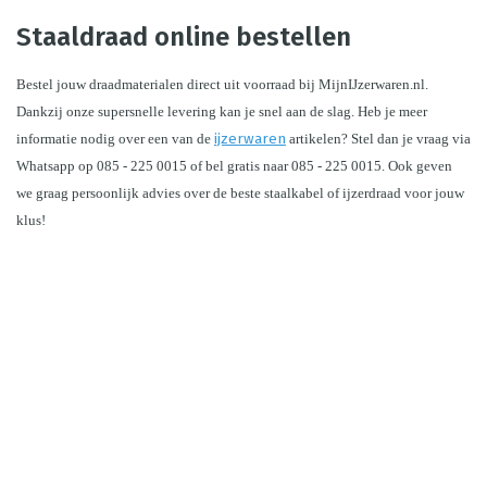
Staaldraad online bestellen
Bestel jouw draadmaterialen direct uit voorraad bij MijnIJzerwaren.nl. 
Dankzij onze supersnelle levering kan je snel aan de slag. Heb je meer 
informatie nodig over een van de 
ijzerwaren
 artikelen? Stel dan je vraag via 
Whatsapp op 085 - 225 0015 of bel gratis naar 085 - 225 0015. Ook geven 
we graag persoonlijk advies over de beste staalkabel of ijzerdraad voor jouw 
klus!