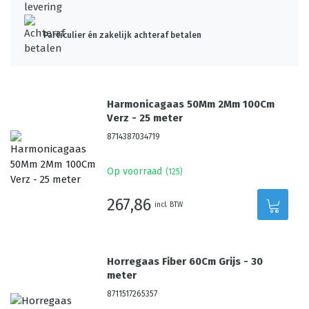
Particulier én zakelijk achteraf betalen
Harmonicagaas 50Mm 2Mm 100Cm
Verz - 25 meter
8714387034719
Op voorraad
(
125
)
267,86
incl. BTW
Horregaas Fiber 60Cm Grijs - 30
meter
8711517265357