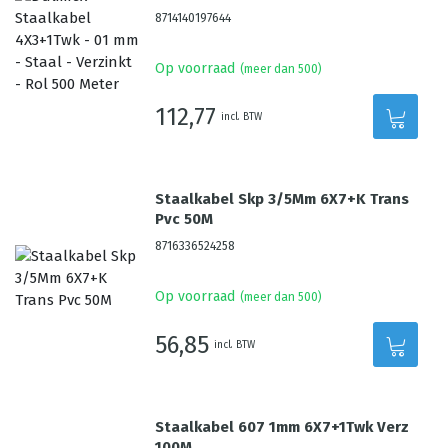
8714140197644
Op voorraad
(meer dan 500)
112,77
incl. BTW
Staalkabel Skp 3/5Mm 6X7+K Trans
Pvc 50M
8716336524258
Op voorraad
(meer dan 500)
56,85
incl. BTW
Staalkabel 607 1mm 6X7+1Twk Verz
100M