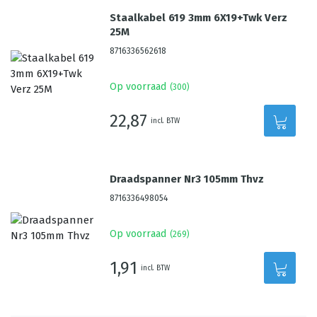
Staalkabel 619 3mm 6X19+Twk Verz
25M
8716336562618
Op voorraad
(
300
)
22,87
incl. BTW
Draadspanner Nr3 105mm Thvz
8716336498054
Op voorraad
(
269
)
1,91
incl. BTW