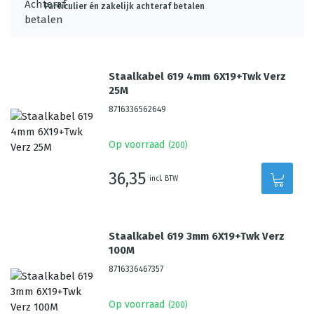
Particulier én zakelijk achteraf betalen
Staalkabel 619 4mm 6X19+Twk Verz
25M
8716336562649
Op voorraad
(
200
)
36,35
incl. BTW
Staalkabel 619 3mm 6X19+Twk Verz
100M
8716336467357
Op voorraad
(
200
)