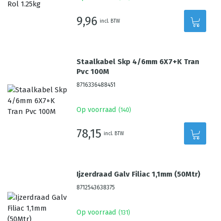
9,96
incl. BTW
Staalkabel Skp 4/6mm 6X7+K Tran
Pvc 100M
8716336488451
Op voorraad
(
140
)
78,15
incl. BTW
Ijzerdraad Galv Filiac 1,1mm (50Mtr)
8712543638375
Op voorraad
(
131
)