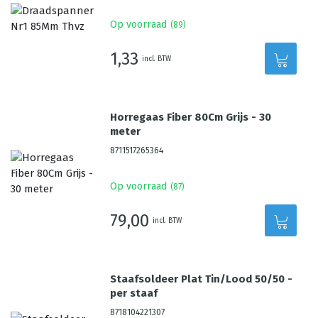
Op voorraad
(
89
)
1,33
incl. BTW
Horregaas Fiber 80Cm Grijs - 30
meter
8711517265364
Op voorraad
(
87
)
79,00
incl. BTW
Staafsoldeer Plat Tin/Lood 50/50 -
per staaf
8718104221307