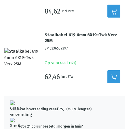
84,62
incl. BTW
Staalkabel 619 6mm 6X19+Twk Verz
25M
8716336559397
Op voorraad
(
125
)
62,46
incl. BTW
Gratis verzending vanaf 75,- (m.u.v. lengtes)
Voor 21:00 uur besteld, morgen in huis*