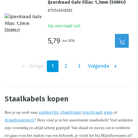
Ijzerdraad Galv Filiac 1,3mm (50Mtr)
8712543638382
Op voorraad
(
49
)
5,79
incl. BTW
‹‹
Vorige
1
2
3
Volgende
››
Staalkabels kopen
Ben je op zoek naar 
soldeertin
, 
staaldraad
, 
ijzerdraad
, 
gaas
 of 
draadspanners
? Deze vind je in het assortiment staalkabels! Veel artikelen 
zijn voorradig en altijd scherp geprijsd! Van draad en staven om te solderen 
tot gaas voor het maken van een hekwerk, je vindt het bij MijnIJzerwaren.nl! 