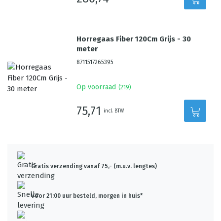
Horregaas Fiber 120Cm Grijs - 30
meter
8711517265395
Op voorraad
(
219
)
75,71
incl. BTW
Gratis verzending vanaf 75,- (m.u.v. lengtes)
Voor 21:00 uur besteld, morgen in huis*