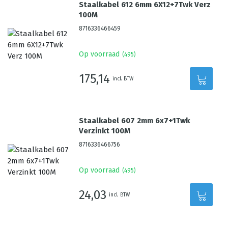
Staalkabel 612 6mm 6X12+7Twk Verz
100M
8716336466459
Op voorraad
(
495
)
175,14
incl. BTW
Staalkabel 607 2mm 6x7+1Twk
Verzinkt 100M
8716336466756
Op voorraad
(
495
)
24,03
incl. BTW