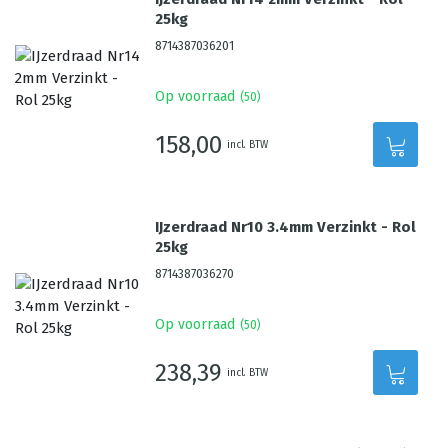
25kg
8714387036201
Op voorraad
(
50
)
158,00
incl. BTW
IJzerdraad Nr10 3.4mm Verzinkt - Rol
25kg
8714387036270
Op voorraad
(
50
)
238,39
incl. BTW