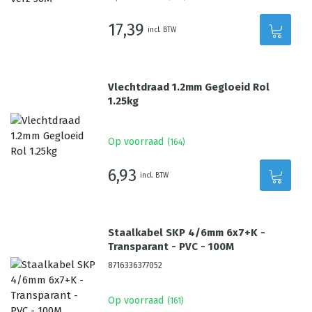
17,39
incl. BTW
Vlechtdraad 1.2mm Gegloeid Rol
1.25kg
Op voorraad
(
164
)
6,93
incl. BTW
Staalkabel SKP 4/6mm 6x7+K -
Transparant - PVC - 100M
8716336377052
Op voorraad
(
161
)