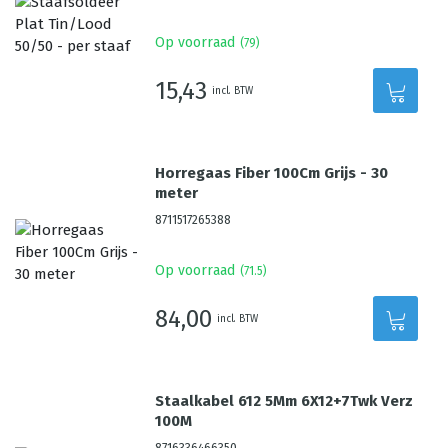
Op voorraad
(
79
)
15,43
incl. BTW
Horregaas Fiber 100Cm Grijs - 30
meter
8711517265388
Op voorraad
(
71.5
)
84,00
incl. BTW
Staalkabel 612 5Mm 6X12+7Twk Verz
100M