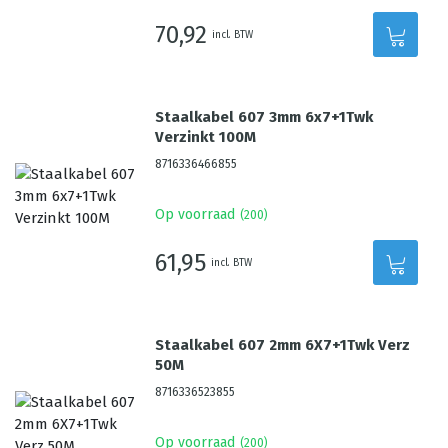
70,92
incl. BTW
Staalkabel 607 3mm 6x7+1Twk
Verzinkt 100M
8716336466855
Op voorraad
(
200
)
61,95
incl. BTW
Staalkabel 607 2mm 6X7+1Twk Verz
50M
8716336523855
Op voorraad
(
200
)