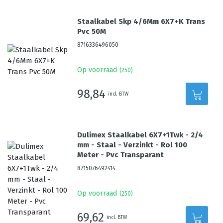
Staalkabel Skp 4/6Mm 6X7+K Trans
Pvc 50M
8716336496050
Op voorraad
(
250
)
98,84
incl. BTW
Dulimex Staalkabel 6X7+1Twk - 2/4
mm - Staal - Verzinkt - Rol 100
Meter - Pvc Transparant
8715076492414
Op voorraad
(
250
)
69,62
incl. BTW