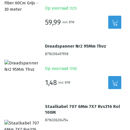
Op voorraad
(
121
)
59,99
incl. BTW
Draadspanner Nr2 95Mm Thvz
8716336497958
Op voorraad
(
110
)
1,48
incl. BTW
Staalkabel 707 6Mm 7X7 Rvs316 Rol
100M
8716336204754