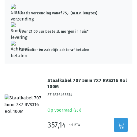
Gratis verzending vanaf 75,- (m.u.v. lengtes)
Voor 21:00 uur besteld, morgen in huis*
Particulier én zakelijk achteraf betalen
Staalkabel 707 5mm 7X7 RVS316 Rol
100M
8716336468354
Op voorraad
(
267
)
357,14
incl. BTW