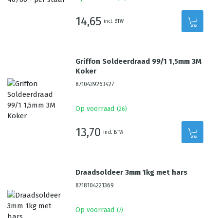
14,65
incl. BTW
Griffon Soldeerdraad 99/1 1,5mm 3M
Koker
8710439263427
Op voorraad
(
26
)
13,70
incl. BTW
Draadsoldeer 3mm 1kg met hars
8718104221369
Op voorraad
(
7
)