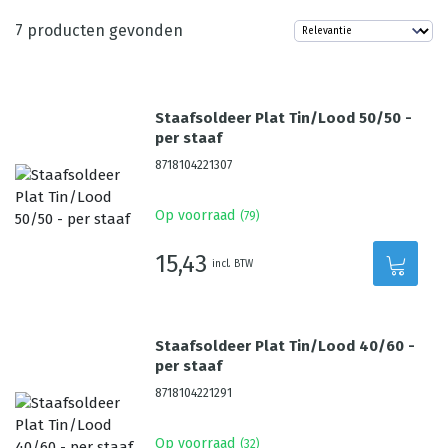
7
producten gevonden
Staafsoldeer Plat Tin/Lood 50/50 -
per staaf
8718104221307
Op voorraad
(
79
)
15,43
incl. BTW
Staafsoldeer Plat Tin/Lood 40/60 -
per staaf
8718104221291
Op voorraad
(
32
)