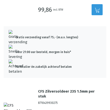
99,86
incl. BTW
Gratis verzending vanaf 75,- (m.u.v. lengtes)
Voor 21:00 uur besteld, morgen in huis*
Particulier én zakelijk achteraf betalen
CFS Zilversoldeer 23S 1.5mm per
stuk
8710439930275