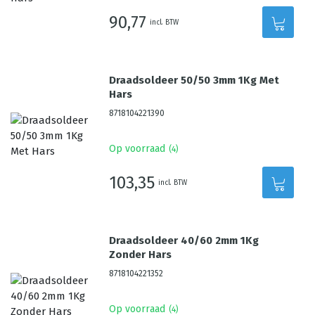
90,77
incl. BTW
Draadsoldeer 50/50 3mm 1Kg Met
Hars
8718104221390
Op voorraad
(
4
)
103,35
incl. BTW
Draadsoldeer 40/60 2mm 1Kg
Zonder Hars
8718104221352
Op voorraad
(
4
)