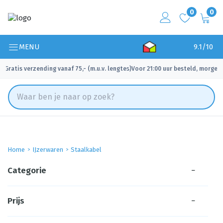
0
0
MENU
9.1/10
Gratis verzending vanaf 75,- (m.u.v. lengtes)
Voor 21:00 uur besteld, morgen 
✓
✓
Home
IJzerwaren
Staalkabel
Categorie
−
Prijs
−