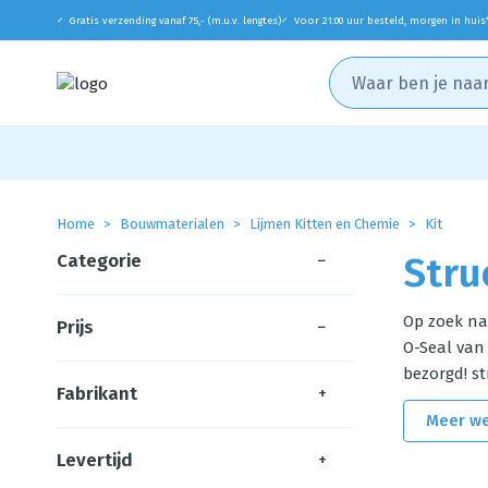
Gratis verzending vanaf 75,- (m.u.v. lengtes)
Voor 21:00 uur besteld, morgen in huis
✓
✓
Home
Bouwmaterialen
Lijmen Kitten en Chemie
Kit
Categorie
−
Stru
Op zoek n
Prijs
−
O-Seal van 
bezorgd! st
Fabrikant
+
Meer w
Levertijd
+