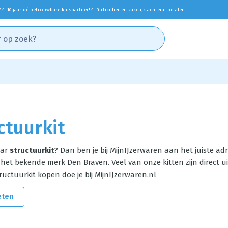
*
10 jaar dé betrouwbare kluspartner!
Particulier én zakelijk achteraf betalen
✓
✓
ctuurkit
aar
structuurkit
? Dan ben je bij MijnIJzerwaren aan het juiste ad
het bekende merk Den Braven. Veel van onze kitten zijn direct ui
ructuurkit kopen doe je bij MijnIJzerwaren.nl
eten