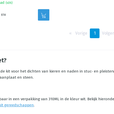
aad
(
406
)
. BTW
‹‹
Vorige
1
Volge
et?
de kit voor het dichten van kieren en naden in stuc- en pleiste
aanplaat en steen.
jgbaar in een verpakking van 310ML in de kleur wit. Bekijk hieron
kit gereedschappen
.