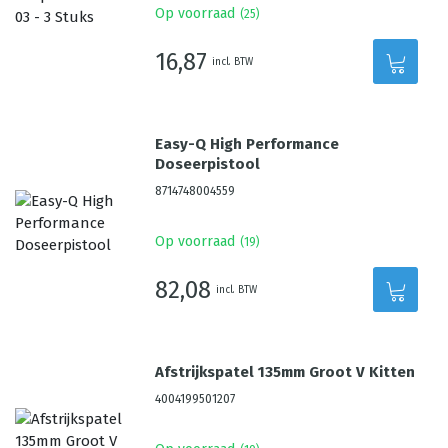
Op voorraad
(
25
)
16,87
incl. BTW
Easy-Q High Performance
Doseerpistool
8714748004559
Op voorraad
(
19
)
82,08
incl. BTW
Afstrijkspatel 135mm Groot V Kitten
4004199501207