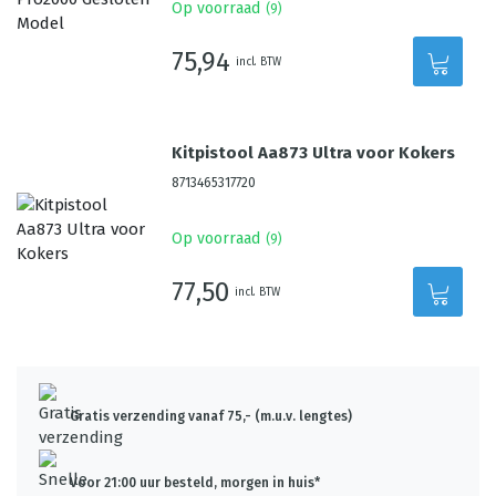
Op voorraad
(
9
)
75,94
incl. BTW
Kitpistool Aa873 Ultra voor Kokers
8713465317720
Op voorraad
(
9
)
77,50
incl. BTW
Gratis verzending vanaf 75,- (m.u.v. lengtes)
Voor 21:00 uur besteld, morgen in huis*