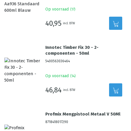
Op voorraad
(
17
)
40,95
incl. BTW
Innotec Timber Fix 30 - 2-
componenten - 50ml
5400563036464
Op voorraad
(
14
)
46,84
incl. BTW
Profmix Mengpistool Metaal V 50Ml
8718418017290