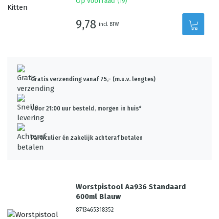
Op voorraad
(
19
)
9,78
incl. BTW
Gratis verzending vanaf 75,- (m.u.v. lengtes)
Voor 21:00 uur besteld, morgen in huis*
Particulier én zakelijk achteraf betalen
Worstpistool Aa936 Standaard
600ml Blauw
8713465318352