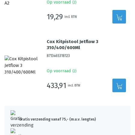
Op voorraad
(
2
)
19,29
incl. BTW
Cox Kitpistool Jetflow 3
310/400/600Ml
8713465318123
Op voorraad
(
2
)
433,91
incl. BTW
Gratis verzending vanaf 75,- (m.u.v. lengtes)