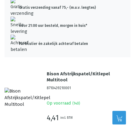
Gratis verzending vanaf 75,- (m.u.v. lengtes)
Voor 21:00 uur besteld, morgen in huis*
Particulier én zakelijk achteraf betalen
Bison Afstrijkspatel/Kitlepel
Multitool
8710439210001
Op voorraad
(
140
)
4,41
incl. BTW