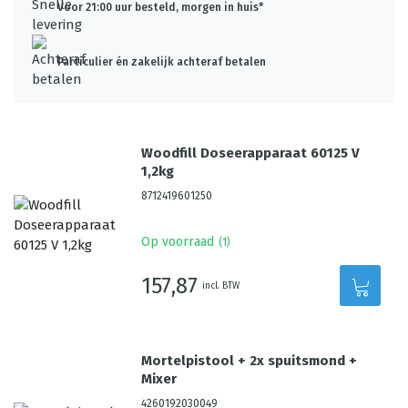
Voor 21:00 uur besteld, morgen in huis*
Particulier én zakelijk achteraf betalen
Woodfill Doseerapparaat 60125 V
1,2kg
8712419601250
Op voorraad
(
1
)
157,87
incl. BTW
Mortelpistool + 2x spuitsmond +
Mixer
4260192030049