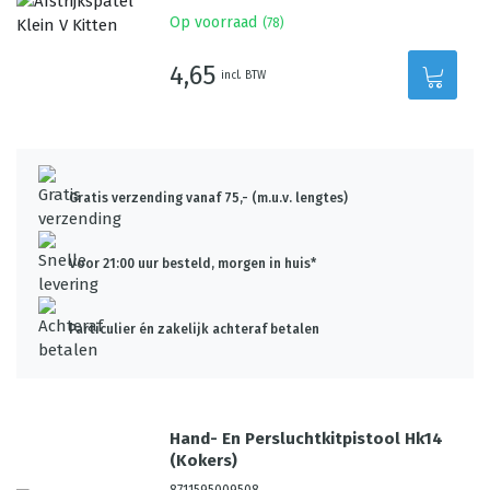
Op voorraad
(
78
)
4,65
incl. BTW
Gratis verzending vanaf 75,- (m.u.v. lengtes)
Voor 21:00 uur besteld, morgen in huis*
Particulier én zakelijk achteraf betalen
Hand- En Persluchtkitpistool Hk14
(Kokers)