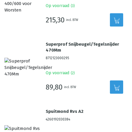
Op voorraad
(
3
)
215,30
incl. BTW
Superprof Snijbeugel/Tegelsnijder
470Mm
8712123000295
Op voorraad
(
2
)
89,80
incl. BTW
Spuitmond Rvs A2
4260192030384