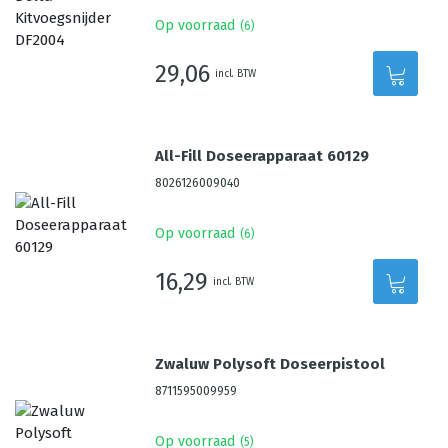
Op voorraad
(
6
)
29,06
incl. BTW
All-Fill Doseerapparaat 60129
8026126009040
Op voorraad
(
6
)
16,29
incl. BTW
Zwaluw Polysoft Doseerpistool
8711595009959
Op voorraad
(
5
)