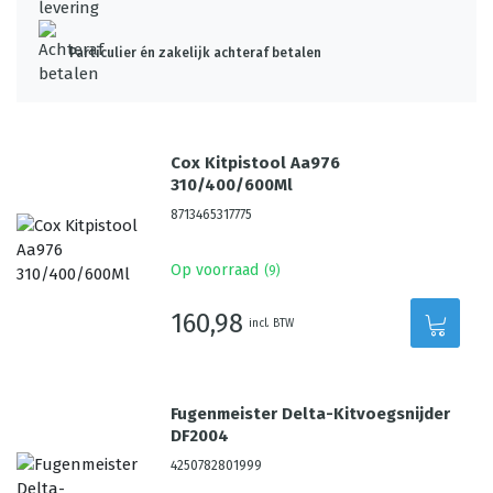
Particulier én zakelijk achteraf betalen
Cox Kitpistool Aa976
310/400/600Ml
8713465317775
Op voorraad
(
9
)
160,98
incl. BTW
Fugenmeister Delta-Kitvoegsnijder
DF2004
4250782801999