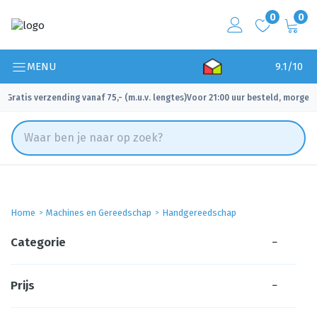
0
0
MENU
9.1/10
Gratis verzending vanaf 75,- (m.u.v. lengtes)
Voor 21:00 uur besteld, morgen 
✓
✓
Home
Machines en Gereedschap
Handgereedschap
Categorie
−
Prijs
−