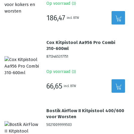
Op voorraad
(
3
)
186,47
incl. BTW
Cox Kitpistool Aa956 Pro Combi
310-600ml
8713465317751
Op voorraad
(
3
)
66,65
incl. BTW
Bostik AirFlow II Kitpistool 400/600
voor Worsten
5021009999503