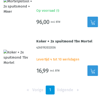
Op voorraad
(
1
)
96,00
incl. BTW
Koker + 2x spuitmond Tbv Mortel
4260192032036
Levertijd 4 tot 10 werkdagen
16,99
incl. BTW
‹‹
Vorige
1
Volgende
››