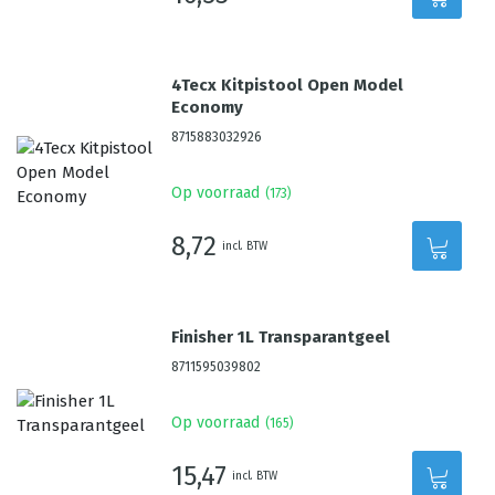
4Tecx Kitpistool Open Model
Economy
8715883032926
Op voorraad
(
173
)
8,72
incl. BTW
Finisher 1L Transparantgeel
8711595039802
Op voorraad
(
165
)
15,47
incl. BTW