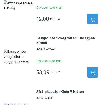
Op voorraad
(
108
)
12,00
incl. BTW
Easypointer Voegroller + Voegpen
7.5mm
8718503402246
Op voorraad
(
94
)
58,09
incl. BTW
Afstrijkspatel Klein V Kitten
8711595014168