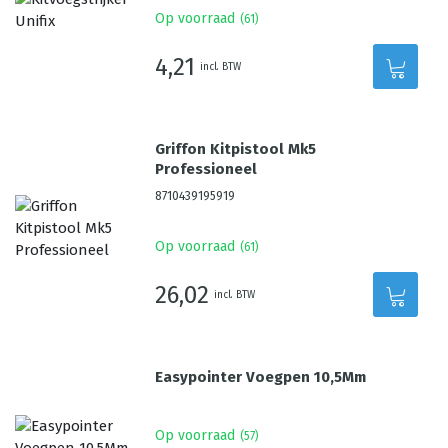
Op voorraad
(
61
)
4,21
incl. BTW
Griffon Kitpistool Mk5
Professioneel
8710439195919
Op voorraad
(
61
)
26,02
incl. BTW
Easypointer Voegpen 10,5Mm
Op voorraad
(
57
)