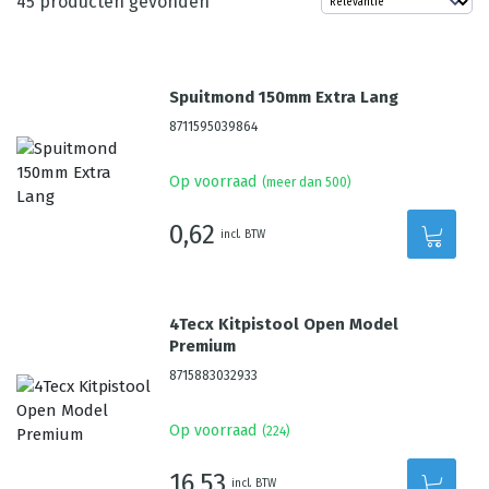
45
producten gevonden
Spuitmond 150mm Extra Lang
8711595039864
Op voorraad
(meer dan 500)
0,62
incl. BTW
4Tecx Kitpistool Open Model
Premium
8715883032933
Op voorraad
(
224
)
16,53
incl. BTW