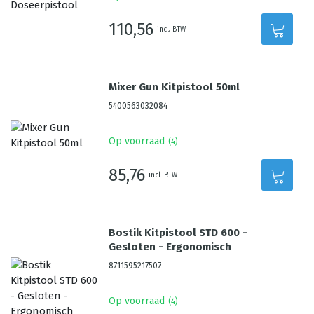
110,56
incl. BTW
Mixer Gun Kitpistool 50ml
5400563032084
Op voorraad
(
4
)
85,76
incl. BTW
Bostik Kitpistool STD 600 -
Gesloten - Ergonomisch
8711595217507
Op voorraad
(
4
)