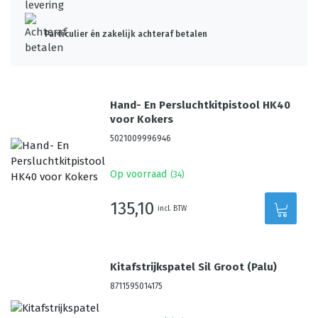
Particulier én zakelijk achteraf betalen
Hand- En Persluchtkitpistool HK40
voor Kokers
5021009996946
Op voorraad
(
34
)
135,10
incl. BTW
Kitafstrijkspatel Sil Groot (Palu)
8711595014175