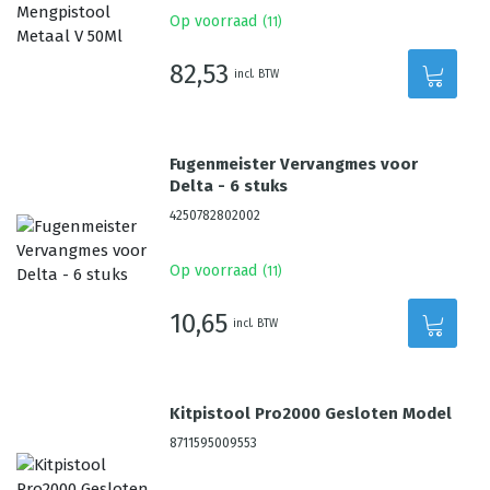
Op voorraad
(
11
)
82,53
incl. BTW
Fugenmeister Vervangmes voor
Delta - 6 stuks
4250782802002
Op voorraad
(
11
)
10,65
incl. BTW
Kitpistool Pro2000 Gesloten Model
8711595009553