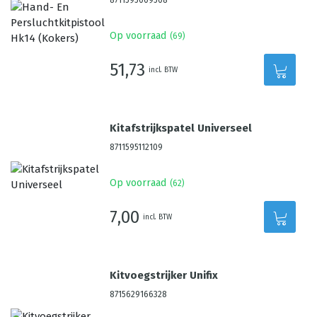
8711595009508
Op voorraad
(
69
)
51,73
incl. BTW
Kitafstrijkspatel Universeel
8711595112109
Op voorraad
(
62
)
7,00
incl. BTW
Kitvoegstrijker Unifix
8715629166328