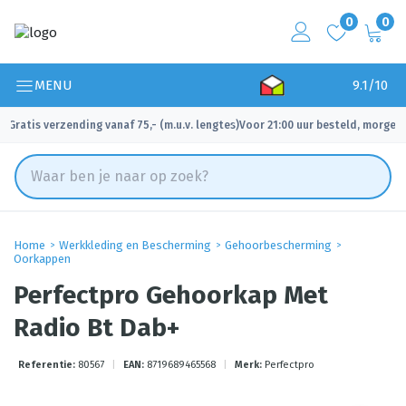
0
0
MENU
9.1/10
Gratis verzending vanaf 75,- (m.u.v. lengtes)
Voor 21:00 uur besteld, morgen 
✓
✓
Home
Werkkleding en Bescherming
Gehoorbescherming
Oorkappen
Perfectpro Gehoorkap Met
Radio Bt Dab+
Referentie:
80567
|
EAN:
8719689465568
|
Merk:
Perfectpro