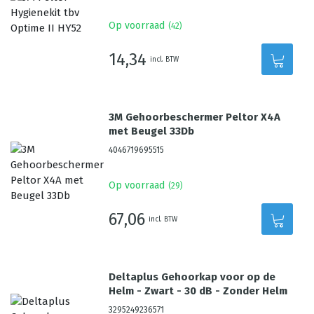
Op voorraad
(
42
)
14,34
incl. BTW
3M Gehoorbeschermer Peltor X4A
met Beugel 33Db
4046719695515
Op voorraad
(
29
)
67,06
incl. BTW
Deltaplus Gehoorkap voor op de
Helm - Zwart - 30 dB - Zonder Helm
3295249236571