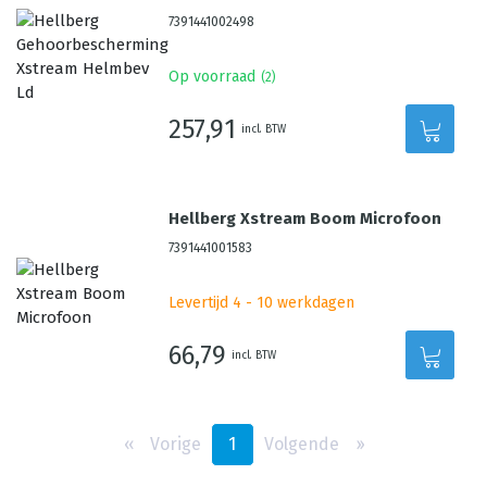
7391441002498
Op voorraad
(
2
)
257,91
incl. BTW
Hellberg Xstream Boom Microfoon
7391441001583
Levertijd 4 - 10 werkdagen
66,79
incl. BTW
‹‹
Vorige
1
Volgende
››