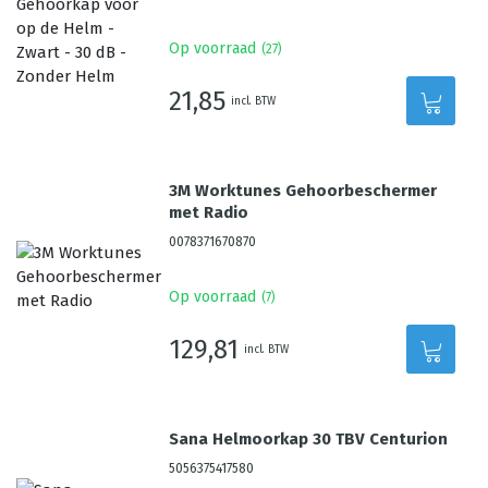
Op voorraad
(
27
)
21,85
incl. BTW
3M Worktunes Gehoorbeschermer
met Radio
0078371670870
Op voorraad
(
7
)
129,81
incl. BTW
Sana Helmoorkap 30 TBV Centurion
5056375417580