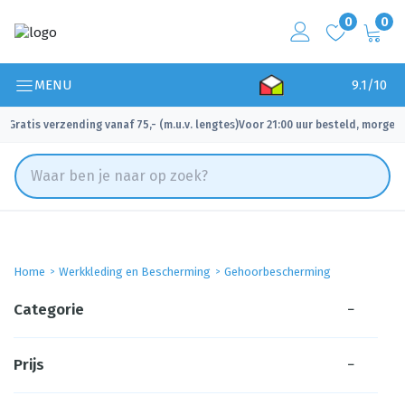
0
0
MENU
9.1/10
Gratis verzending vanaf 75,- (m.u.v. lengtes)
Voor 21:00 uur besteld, morgen 
✓
✓
Home
Werkkleding en Bescherming
Gehoorbescherming
Categorie
−
Prijs
−