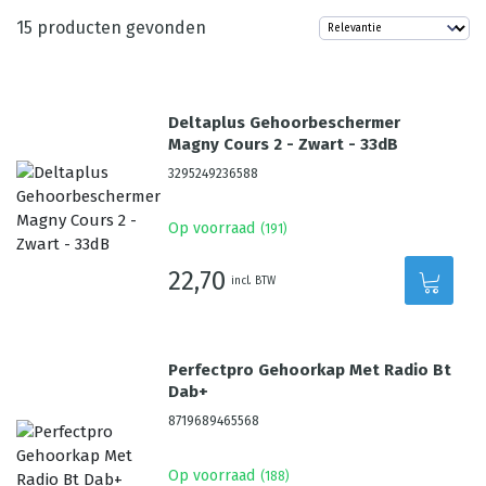
15
producten gevonden
Deltaplus Gehoorbeschermer
Magny Cours 2 - Zwart - 33dB
3295249236588
Op voorraad
(
191
)
22,70
incl. BTW
Perfectpro Gehoorkap Met Radio Bt
Dab+
8719689465568
Op voorraad
(
188
)