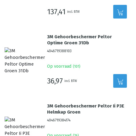
137,41
incl. BTW
3M Gehoorbeschermer Peltor
Optime Groen 31Db
4046719388103
Op voorraad
(
101
)
36,97
incl. BTW
3M Gehoorbeschermer Peltor Ii P3E
Helmkap Groen
4046719384174
Op voorraad
(
76
)