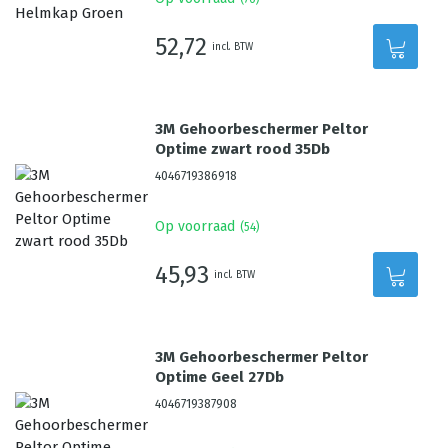
52,72
incl. BTW
3M Gehoorbeschermer Peltor
Optime zwart rood 35Db
4046719386918
Op voorraad
(
54
)
45,93
incl. BTW
3M Gehoorbeschermer Peltor
Optime Geel 27Db
4046719387908