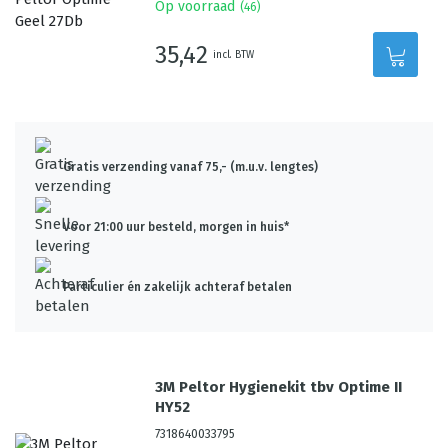
Op voorraad
(
46
)
35,42
incl. BTW
Gratis verzending vanaf 75,- (m.u.v. lengtes)
Voor 21:00 uur besteld, morgen in huis*
Particulier én zakelijk achteraf betalen
3M Peltor Hygienekit tbv Optime II
HY52
7318640033795