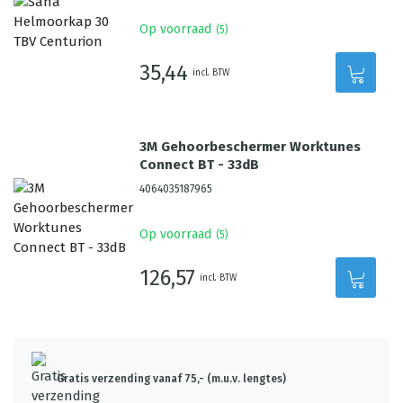
Op voorraad
(
5
)
35,44
incl. BTW
3M Gehoorbeschermer Worktunes
Connect BT - 33dB
4064035187965
Op voorraad
(
5
)
126,57
incl. BTW
Gratis verzending vanaf 75,- (m.u.v. lengtes)