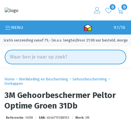
0
0
MENU
9.1/10
Gratis verzending vanaf 75,- (m.u.v. lengtes)
Voor 21:00 uur besteld, morgen 
✓
✓
Home
Werkkleding en Bescherming
Gehoorbescherming
Oorkappen
3M Gehoorbeschermer Peltor
Optime Groen 31Db
Referentie:
14518
|
EAN:
4046719388103
|
Merk:
3M