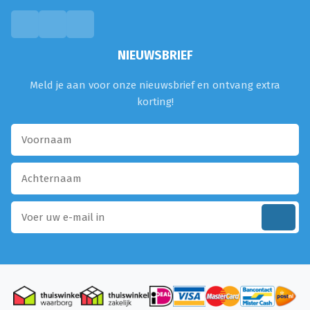
NIEUWSBRIEF
Meld je aan voor onze nieuwsbrief en ontvang extra
korting!