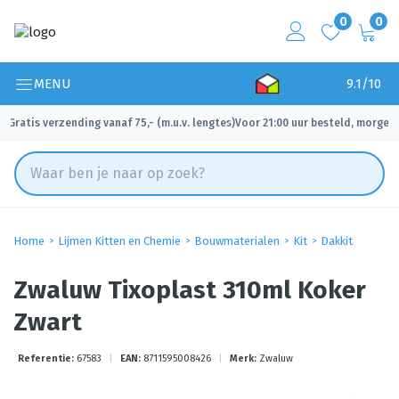
0
0
MENU
9.1/10
Gratis verzending vanaf 75,- (m.u.v. lengtes)
Voor 21:00 uur besteld, morgen 
✓
✓
Home
Lijmen Kitten en Chemie
Bouwmaterialen
Kit
Dakkit
Zwaluw Tixoplast 310ml Koker
Zwart
Referentie:
67583
|
EAN:
8711595008426
|
Merk:
Zwaluw