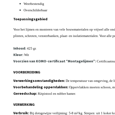
Weerbestendig
Overschilderbaar
Toepassingsgebied
Voor het lijmen en monteren van vele bouwmaterialen op vrijwel alle onde
plinten, schroten, vensterbanken, plaat- en isolatiematerialen. Voor alle p
Inhoud:
425 gr.
Kleur:
Wit
Voorzien van KOMO-certificaat “Montagelijmen”:
Certificaatn
VOORBEREIDING
Verwerkingsomstandigheden:
De temperatuur van omgeving, de lij
Voorbehandeling oppervlakken:
Oppervlakken moeten schoon, stof
Gereedschap:
Kitpistool en rubber hamer.
VERWERKING
Verbruik:
Bij dotsgewijze verlijming: 5-8 m²/kg. Strepen: uit 1 koker k