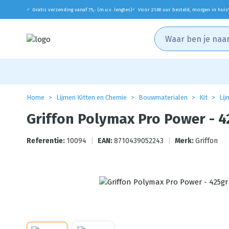
Gratis verzending vanaf 75,- (m.u.v. lengtes)
Voor 21:00 uur besteld, morgen in huis
✓
✓
Home
Lijmen Kitten en Chemie
Bouwmaterialen
Kit
Lij
Griffon Polymax Pro Power - 4
Referentie:
10094
|
EAN:
8710439052243
|
Merk:
Griffon