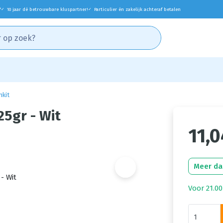
*
10 jaar dé betrouwbare kluspartner!
Particulier én zakelijk achteraf betalen
✓
✓
mkit
25gr - Wit
11,0
Meer da
Voor 21.00