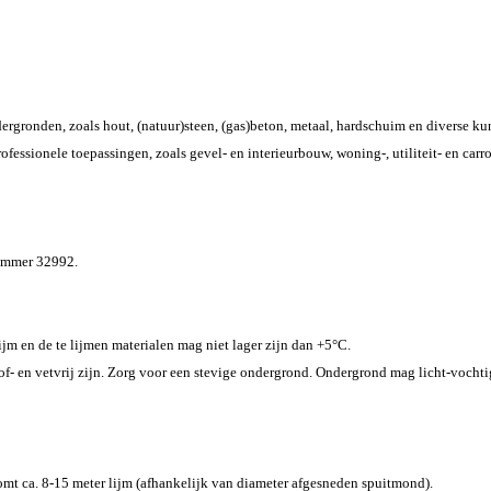
rgronden, zoals hout, (natuur)steen, (gas)beton, metaal, hardschuim en diverse ku
rofessionele toepassingen, zoals gevel- en interieurbouw, woning-, utiliteit- en carr
ummer 32992.
m en de te lijmen materialen mag niet lager zijn dan +5°C.
- en vetvrij zijn. Zorg voor een stevige ondergrond. Ondergrond mag licht-vochtig
omt ca. 8-15 meter lijm (afhankelijk van diameter afgesneden spuitmond).