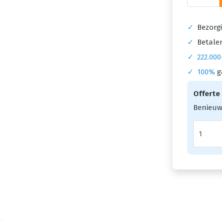
✓
Bezorgi
✓
Betalen
✓
222.000
✓
100%
g
Offerte
Benieuw