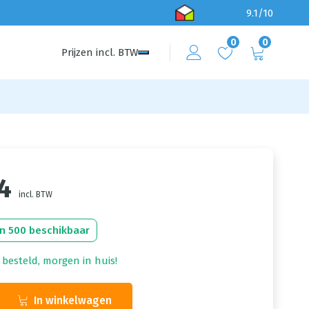
9.1/10
0
0
Prijzen
incl.
BTW
4
incl. BTW
n 500 beschikbaar
 besteld, morgen in huis!
In winkelwagen