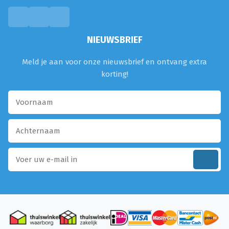
NIEUWSBRIEF
Meld je aan voor onze nieuwsbrief en ontvang extra
korting!