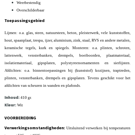
Weerbestendig
Overschilderbaar
Toepassingsgebied
Lijmen: o.a. glas, steen, natuursteen, beton, pleisterwerk, vele kunststoffen,
hout, spaanplaat, trespa, ijzer, aluminium, zink, staal, RVS en andere metalen,
keramische tegels, kurk en spiegels. Monteren: o.a. plinten, schroten,
lattenwerk, vensterbanken, drempels, boeiboorden, plaatmateriaal,
isolatiemateriaal, gipsplaten, polystyreenornamenten en sierlijsten.
Afdichten: o.a. binnentoepassingen bij (kunststof) kozijnen, traptreden,
plinten, vensterbanken, drempels en gipsplaten. Tevens geschikt voor het
afdichten van scheuren in wanden en plafonds.
Inhoud:
410 gr.
Kleur:
Wit
VOORBEREIDING
Verwerkingsomstandigheden:
Uitsluitend verwerken bij temperaturen