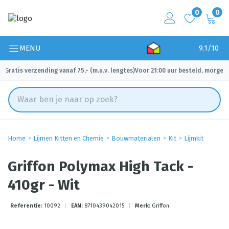
0
0
MENU
9.1/10
Gratis verzending vanaf 75,- (m.u.v. lengtes)
Voor 21:00 uur besteld, morgen 
✓
✓
Home
Lijmen Kitten en Chemie
Bouwmaterialen
Kit
Lijmkit
Griffon Polymax High Tack -
410gr - Wit
Referentie:
10092
|
EAN:
8710439042015
|
Merk:
Griffon