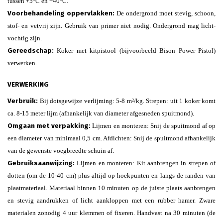
tussen +5°C en +40°C.
Voorbehandeling oppervlakken:
De ondergrond moet stevig, schoon,
stof- en vetvrij zijn. Gebruik van primer niet nodig. Ondergrond mag licht-
vochtig zijn.
Gereedschap:
Koker met kitpistool (bijvoorbeeld Bison Power Pistol)
verwerken.
VERWERKING
Verbruik:
Bij dotsgewijze verlijming: 5-8 m²/kg. Strepen: uit 1 koker komt
ca. 8-15 meter lijm (afhankelijk van diameter afgesneden spuitmond).
Omgaan met verpakking:
Lijmen en monteren: Snij de spuitmond af op
een diameter van minimaal 0,5 cm. Afdichten: Snij de spuitmond afhankelijk
van de gewenste voegbreedte schuin af.
Gebruiksaanwijzing:
Lijmen en monteren: Kit aanbrengen in strepen of
dotten (om de 10-40 cm) plus altijd op hoekpunten en langs de randen van
plaatmateriaal. Materiaal binnen 10 minuten op de juiste plaats aanbrengen
en stevig aandrukken of licht aankloppen met een rubber hamer. Zware
materialen zonodig 4 uur klemmen of fixeren. Handvast na 30 minuten (de