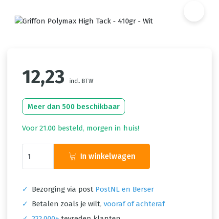
12,23
incl. BTW
Meer dan 500 beschikbaar
Voor 21.00 besteld, morgen in huis!
In winkelwagen
✓
Bezorging via post
PostNL en Berser
✓
Betalen zoals je wilt,
vooraf of achteraf
✓
222.000+
tevreden klanten