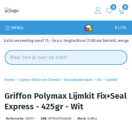
0
0
MENU
9.1/10
Gratis verzending vanaf 75,- (m.u.v. lengtes)
Voor 21:00 uur besteld, morgen 
✓
✓
Home
Lijmen Kitten en Chemie
Bouwmaterialen
Kit
Lijmkit
Griffon Polymax Lijmkit Fix+Seal
Express - 425gr - Wit
Referentie:
10091
|
EAN:
8710439046365
|
Merk:
Griffon