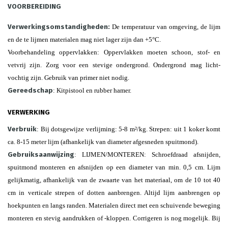
VOORBEREIDING
Verwerkingsomstandigheden:
De temperatuur van omgeving, de lijm
en de te lijmen materialen mag niet lager zijn dan +5°C.
Voorbehandeling oppervlakken: Oppervlakken moeten schoon, stof- en
vetvrij zijn. Zorg voor een stevige ondergrond. Ondergrond mag licht-
vochtig zijn. Gebruik van primer niet nodig.
Gereedschap
: Kitpistool en rubber hamer.
VERWERKING
Verbruik
: Bij dotsgewijze verlijming: 5-8 m²/kg. Strepen: uit 1 koker komt
ca. 8-15 meter lijm (afhankelijk van diameter afgesneden spuitmond).
Gebruiksaanwijzing
: LIJMEN/MONTEREN: Schroefdraad afsnijden,
spuitmond monteren en afsnijden op een diameter van min. 0,5 cm. Lijm
gelijkmatig, afhankelijk van de zwaarte van het materiaal, om de 10 tot 40
cm in verticale strepen of dotten aanbrengen. Altijd lijm aanbrengen op
hoekpunten en langs randen. Materialen direct met een schuivende beweging
monteren en stevig aandrukken of -kloppen. Corrigeren is nog mogelijk. Bij