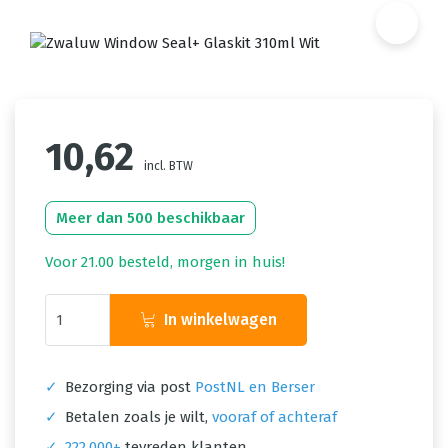
10,62
incl. BTW
Meer dan 500 beschikbaar
Voor 21.00 besteld, morgen in huis!
In winkelwagen
✓
Bezorging via post
PostNL en Berser
✓
Betalen zoals je wilt,
vooraf of achteraf
✓
222.000+
tevreden klanten