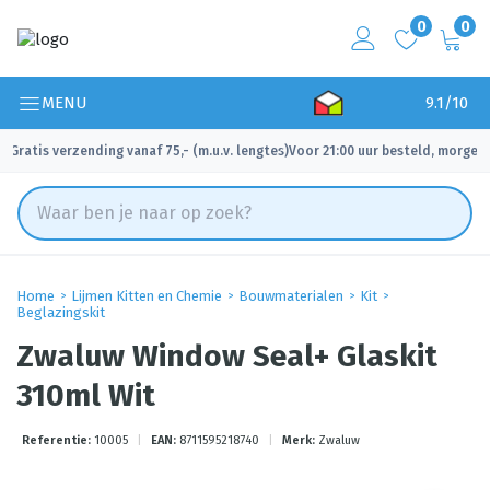
0
0
MENU
9.1/10
Gratis verzending vanaf 75,- (m.u.v. lengtes)
Voor 21:00 uur besteld, morgen 
✓
✓
Home
Lijmen Kitten en Chemie
Bouwmaterialen
Kit
Beglazingskit
Zwaluw Window Seal+ Glaskit
310ml Wit
Referentie:
10005
|
EAN:
8711595218740
|
Merk:
Zwaluw