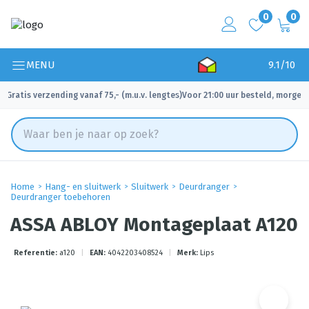
0
0
MENU
9.1/10
Gratis verzending vanaf 75,- (m.u.v. lengtes)
Voor 21:00 uur besteld, morgen 
✓
✓
Home
Hang- en sluitwerk
Sluitwerk
Deurdranger
Deurdranger toebehoren
ASSA ABLOY Montageplaat A120
Referentie:
a120
|
EAN:
4042203408524
|
Merk:
Lips