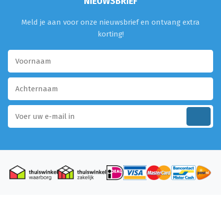
NIEUWSBRIEF
Meld je aan voor onze nieuwsbrief en ontvang extra
korting!