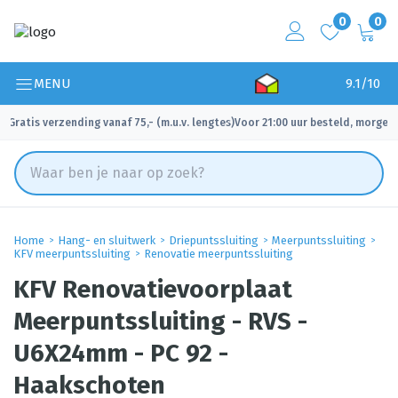
0
0
MENU
9.1/10
Gratis verzending vanaf 75,- (m.u.v. lengtes)
Voor 21:00 uur besteld, morgen 
✓
✓
Home
Hang- en sluitwerk
Driepuntssluiting
Meerpuntssluiting
KFV meerpuntssluiting
Renovatie meerpuntssluiting
KFV Renovatievoorplaat
Meerpuntssluiting - RVS -
U6X24mm - PC 92 -
Haakschoten