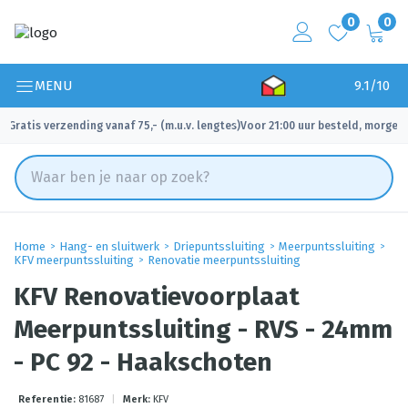
0
0
MENU
9.1/10
Gratis verzending vanaf 75,- (m.u.v. lengtes)
Voor 21:00 uur besteld, morgen 
✓
✓
Home
Hang- en sluitwerk
Driepuntssluiting
Meerpuntssluiting
KFV meerpuntssluiting
Renovatie meerpuntssluiting
KFV Renovatievoorplaat
Meerpuntssluiting - RVS - 24mm
- PC 92 - Haakschoten
Referentie:
81687
|
Merk:
KFV