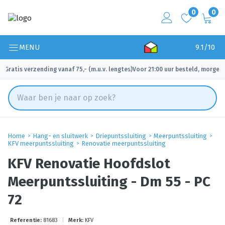
0
0
MENU
9.1/10
Gratis verzending vanaf 75,- (m.u.v. lengtes)
Voor 21:00 uur besteld, morgen 
✓
✓
Home
Hang- en sluitwerk
Driepuntssluiting
Meerpuntssluiting
KFV meerpuntssluiting
Renovatie meerpuntssluiting
KFV Renovatie Hoofdslot
Meerpuntssluiting - Dm 55 - PC
72
Referentie:
81683
|
Merk:
KFV