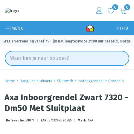
0
0
MENU
9.1/10
Gratis verzending vanaf 75,- (m.u.v. lengtes)
Voor 21:00 uur besteld, morgen 
✓
✓
Home
Hang- en sluitwerk
Sluitwerk
Insteekgrendel
Grendels
Axa Inboorgrendel Zwart 7320 -
Dm50 Met Sluitplaat
Referentie:
81074
|
EAN:
8713249320885
|
Merk:
AXA