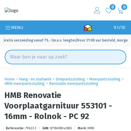
0
0
MENU
9.1/10
Gratis verzending vanaf 75,- (m.u.v. lengtes)
Voor 21:00 uur besteld, morgen 
✓
✓
Home
Hang- en sluitwerk
Driepuntssluiting
Meerpuntssluiting
HMB meerpuntssluiting
Renovatie meerpuntssluiting
HMB Renovatie
Voorplaatgarnituur 553101 -
16mm - Rolnok - PC 92
Referentie:
79623-1
|
EAN:
8718418042865
|
Merk:
HMB