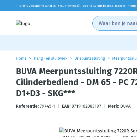
Gratis verzending vanaf 75,- (m.u.v. lengtes)
Voor 21:00 uur besteld, morgen in huis
✓
✓
Home
Hang- en sluitwerk
Driepuntssluiting
Meerpuntsslu
BUVA Meerpuntssluiting 7220R
Cilinderbediend - DM 65 - PC 
D1+D3 - SKG***
Referentie:
79445-1
|
EAN:
8719162083197
|
Merk:
BUVA