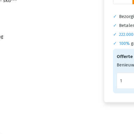
✓
Bezorgi
✓
Betalen
✓
222.000
✓
100%
g
Offerte
Benieuw