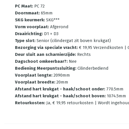
PC Maat
:
PC 72
Doornmaat
:
65mm
SKG keurmerk
:
SKG***
Vorm voorplaat
:
Afgerond
Draairichting
:
D1 + D3
Type slot
:
Senior (cilindergat zit boven krukgat)
Bezorging via speciale vracht
:
€ 19,95 Verzendkosten | G
Deur sluit aan scharnierzijde
:
Rechts
Dagschoot omkeerbaar?
:
Nee
Bediening Meerpuntssluiting
:
Cilinderbediend
Voorplaat lengte
:
2090mm
Voorplaat breedte
:
20mm
Afstand hart krukgat - haak/schoot onder
:
770.5mm
Afstand hart krukgat - haak/schoot boven
:
1074.5mm
Retourkosten
:
Ja, € 19,95 retourkosten | Wordt ingehou