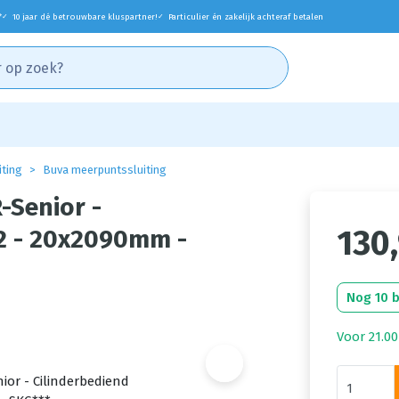
*
10 jaar dé betrouwbare kluspartner!
Particulier én zakelijk achteraf betalen
✓
✓
iting
Buva meerpuntssluiting
-Senior -
130
72 - 20x2090mm -
Nog 10 
Voor 21.00