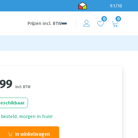
9.1/10
0
0
Prijzen
incl.
BTW
,99
incl. BTW
beschikbaar
 besteld, morgen in huis!
In winkelwagen