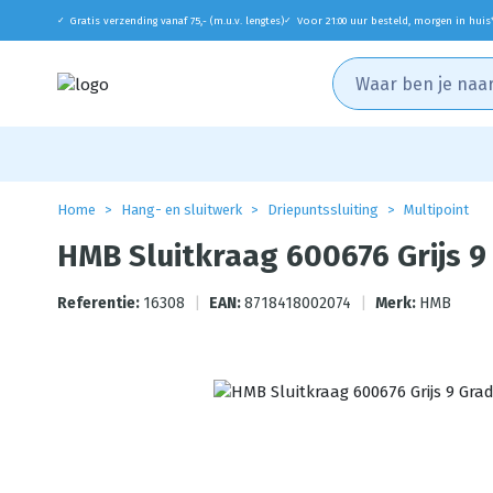
Gratis verzending vanaf 75,- (m.u.v. lengtes)
Voor 21:00 uur besteld, morgen in huis
✓
✓
Home
Hang- en sluitwerk
Driepuntssluiting
Multipoint
HMB Sluitkraag 600676 Grijs 9
Referentie:
16308
|
EAN:
8718418002074
|
Merk:
HMB