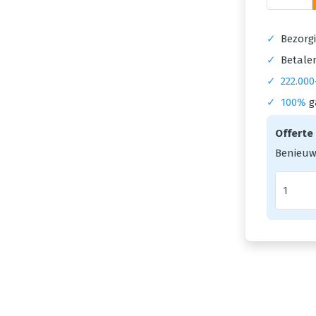
✓
Bezorgi
✓
Betalen
✓
222.000
✓
100%
g
Offerte
Benieuw