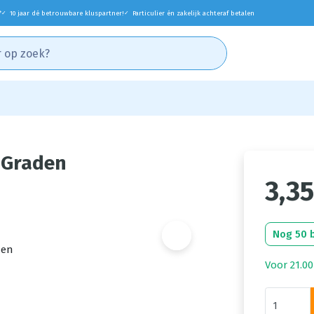
*
10 jaar dé betrouwbare kluspartner!
Particulier én zakelijk achteraf betalen
✓
✓
 Graden
3,35
Nog 50 
Voor 21.00