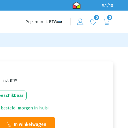
9.1/10
0
0
Prijzen
incl.
BTW
incl. BTW
beschikbaar
 besteld, morgen in huis!
In winkelwagen