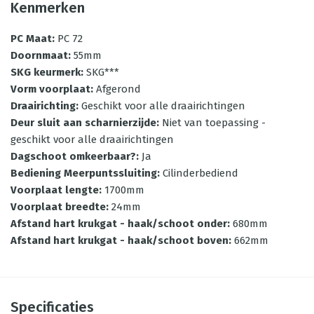
Kenmerken
PC Maat
:
PC 72
Doornmaat
:
55mm
SKG keurmerk
:
SKG***
Vorm voorplaat
:
Afgerond
Draairichting
:
Geschikt voor alle draairichtingen
Deur sluit aan scharnierzijde
:
Niet van toepassing -
geschikt voor alle draairichtingen
Dagschoot omkeerbaar?
:
Ja
Bediening Meerpuntssluiting
:
Cilinderbediend
Voorplaat lengte
:
1700mm
Voorplaat breedte
:
24mm
Afstand hart krukgat - haak/schoot onder
:
680mm
Afstand hart krukgat - haak/schoot boven
:
662mm
Specificaties