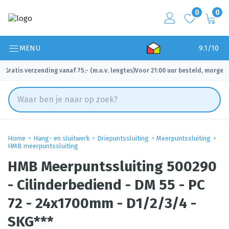
0
0
MENU
9.1/10
Gratis verzending vanaf 75,- (m.u.v. lengtes)
Voor 21:00 uur besteld, morgen 
✓
✓
Home
Hang- en sluitwerk
Driepuntssluiting
Meerpuntssluiting
HMB meerpuntssluiting
HMB Meerpuntssluiting 500290
- Cilinderbediend - DM 55 - PC
72 - 24x1700mm - D1/2/3/4 -
SKG***