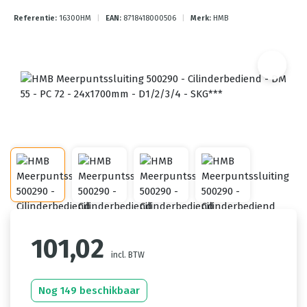
Referentie:
16300HM
|
EAN:
8718418000506
|
Merk:
HMB
101,02
incl. BTW
Nog 149 beschikbaar