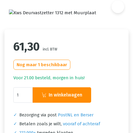
61,30
incl. BTW
Nog maar 1 beschikbaar
Voor 21.00 besteld, morgen in huis!
In winkelwagen
✓
Bezorging via post
PostNL en Berser
✓
Betalen zoals je wilt,
vooraf of achteraf
✓
222.000+
tevreden klanten