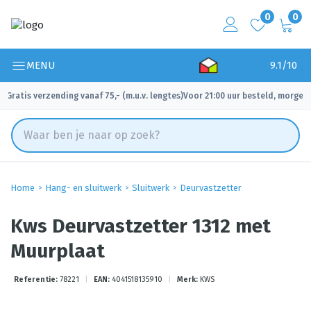
0
0
MENU
9.1/10
Gratis verzending vanaf 75,- (m.u.v. lengtes)
Voor 21:00 uur besteld, morgen 
✓
✓
Home
Hang- en sluitwerk
Sluitwerk
Deurvastzetter
Kws Deurvastzetter 1312 met
Muurplaat
Referentie:
78221
|
EAN:
4041518135910
|
Merk:
KWS