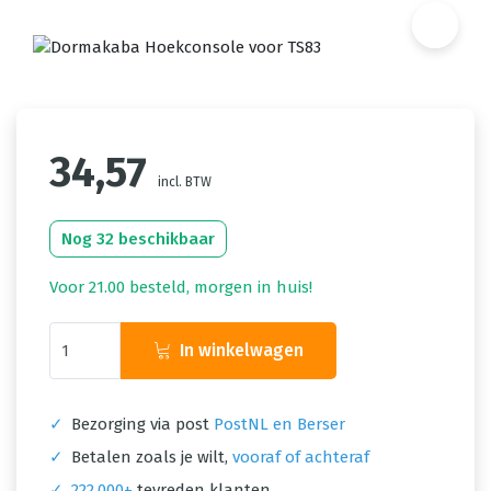
34,57
incl. BTW
Nog 32 beschikbaar
Voor 21.00 besteld, morgen in huis!
In winkelwagen
✓
Bezorging via post
PostNL en Berser
✓
Betalen zoals je wilt,
vooraf of achteraf
✓
222.000+
tevreden klanten