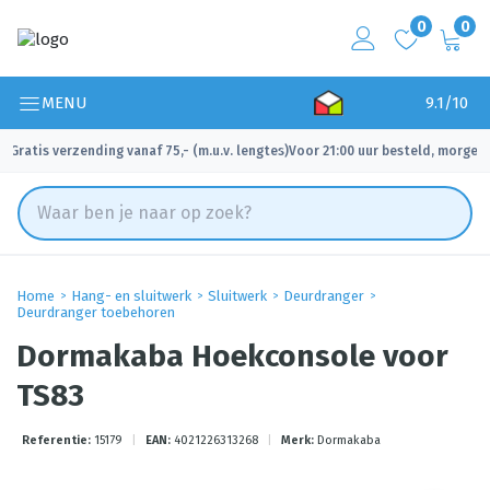
0
0
MENU
9.1/10
Gratis verzending vanaf 75,- (m.u.v. lengtes)
Voor 21:00 uur besteld, morgen 
✓
✓
Home
Hang- en sluitwerk
Sluitwerk
Deurdranger
Deurdranger toebehoren
Dormakaba Hoekconsole voor
TS83
Referentie:
15179
|
EAN:
4021226313268
|
Merk:
Dormakaba