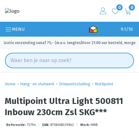
0
0
MENU
9.1/10
Gratis verzending vanaf 75,- (m.u.v. lengtes)
Voor 21:00 uur besteld, morgen 
✓
✓
Home
Hang- en sluitwerk
Driepuntssluiting
Multipoint
Multipoint Ultra Light 500811
Inbouw 230cm Zsl SKG***
Referentie:
73794
|
EAN:
8718418029842
|
Merk:
HMB