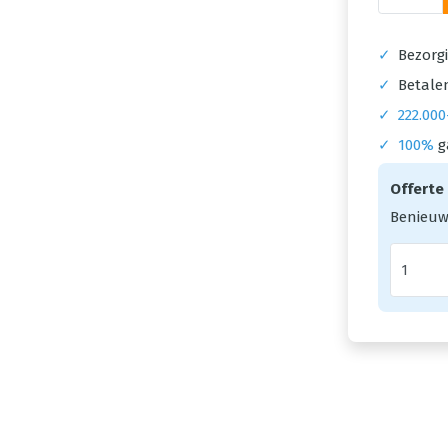
✓
Bezorgi
✓
Betalen
✓
222.000
✓
100%
g
Offerte
Benieuw