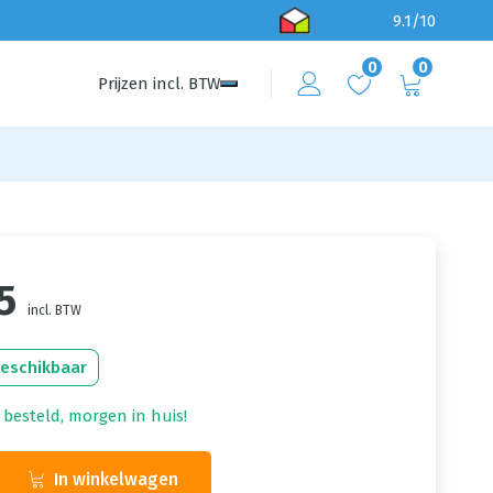
9.1/10
0
0
Prijzen
incl.
BTW
5
incl. BTW
beschikbaar
 besteld, morgen in huis!
In winkelwagen