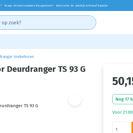
*
10 jaar dé betrouwbare kluspartner!
Particulier én zakelijk achteraf betalen
✓
✓
dranger toebehoren
 Deurdranger TS 93 G
50,1
Nog 17 
Voor 21.00