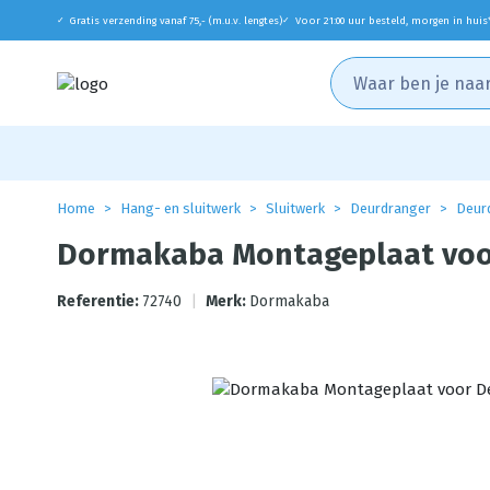
Gratis verzending vanaf 75,- (m.u.v. lengtes)
Voor 21:00 uur besteld, morgen in huis
✓
✓
Home
Hang- en sluitwerk
Sluitwerk
Deurdranger
Deur
Dormakaba Montageplaat voor
Referentie:
72740
|
Merk:
Dormakaba