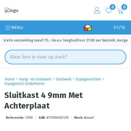
0
0
MENU
9.1/10
Gratis verzending vanaf 75,- (m.u.v. lengtes)
Voor 21:00 uur besteld, morgen 
✓
✓
Home
Hang- en sluitwerk
Sluitwerk
Espagnoletten
Espagnolet toebehoren
Sluitkast 4 9mm Met
Achterplaat
Referentie:
72516
|
EAN:
8713515000138
|
Merk:
Nemef