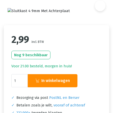
2,99
incl. BTW
Nog 9 beschikbaar
Voor 21.00 besteld, morgen in huis!
In winkelwagen
✓
Bezorging via post
PostNL en Berser
✓
Betalen zoals je wilt,
vooraf of achteraf
✓
222.000+
tevreden klanten