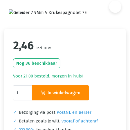
2,46
incl. BTW
Nog 36 beschikbaar
Voor 21.00 besteld, morgen in huis!
In winkelwagen
✓
Bezorging via post
PostNL en Berser
✓
Betalen zoals je wilt,
vooraf of achteraf
✓
222.000+
tevreden klanten