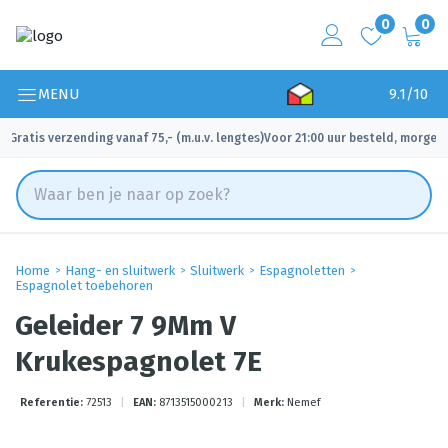
0
0
MENU
9.1/10
Gratis verzending vanaf 75,- (m.u.v. lengtes)
Voor 21:00 uur besteld, morgen 
✓
✓
Home
Hang- en sluitwerk
Sluitwerk
Espagnoletten
Espagnolet toebehoren
Geleider 7 9Mm V
Krukespagnolet 7E
Referentie:
72513
|
EAN:
8713515000213
|
Merk:
Nemef