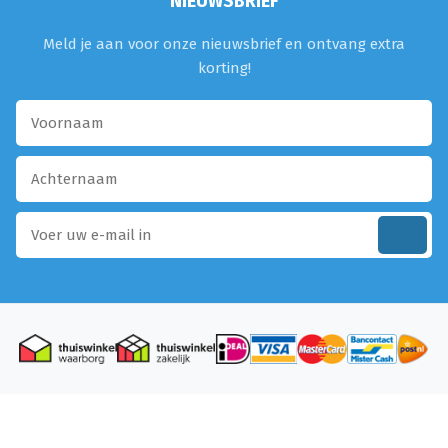
NIEUWSBRIEF
Meld je aan voor onze nieuwsbrief en ontvang extra
korting!