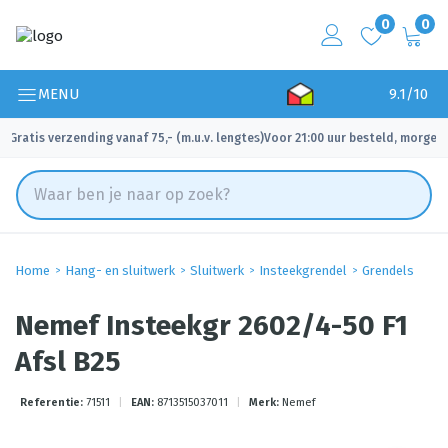
0
0
MENU
9.1/10
Gratis verzending vanaf 75,- (m.u.v. lengtes)
Voor 21:00 uur besteld, morgen 
✓
✓
Home
Hang- en sluitwerk
Sluitwerk
Insteekgrendel
Grendels
Nemef Insteekgr 2602/4-50 F1
Afsl B25
Referentie:
71511
|
EAN:
8713515037011
|
Merk:
Nemef