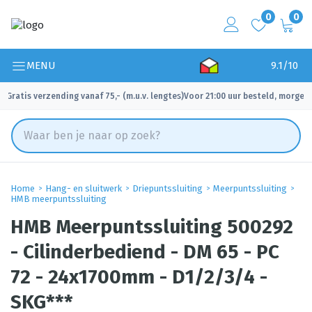
0
0
MENU
9.1/10
Gratis verzending vanaf 75,- (m.u.v. lengtes)
Voor 21:00 uur besteld, morgen 
✓
✓
Home
Hang- en sluitwerk
Driepuntssluiting
Meerpuntssluiting
HMB meerpuntssluiting
HMB Meerpuntssluiting 500292
- Cilinderbediend - DM 65 - PC
72 - 24x1700mm - D1/2/3/4 -
SKG***