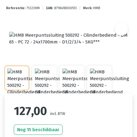
Referentie:
71223HM
|
EAN:
8718418000513
|
Merk:
HMB
127,00
incl. BTW
Nog 15 beschikbaar