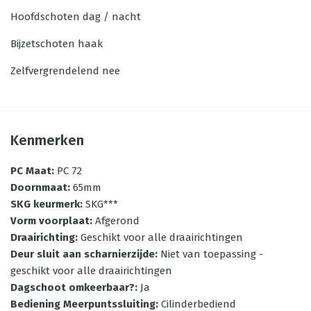
Hoofdschoten
dag / nacht
Bijzetschoten
haak
Zelfvergrendelend
nee
Kenmerken
PC Maat
:
PC 72
Doornmaat
:
65mm
SKG keurmerk
:
SKG***
Vorm voorplaat
:
Afgerond
Draairichting
:
Geschikt voor alle draairichtingen
Deur sluit aan scharnierzijde
:
Niet van toepassing -
geschikt voor alle draairichtingen
Dagschoot omkeerbaar?
:
Ja
Bediening Meerpuntssluiting
:
Cilinderbediend