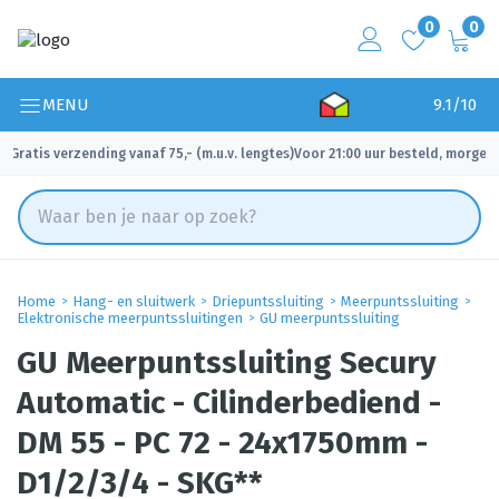
0
0
MENU
9.1/10
Gratis verzending vanaf 75,- (m.u.v. lengtes)
Voor 21:00 uur besteld, morgen 
✓
✓
Home
Hang- en sluitwerk
Driepuntssluiting
Meerpuntssluiting
Elektronische meerpuntssluitingen
GU meerpuntssluiting
GU Meerpuntssluiting Secury
Automatic - Cilinderbediend -
DM 55 - PC 72 - 24x1750mm -
D1/2/3/4 - SKG**