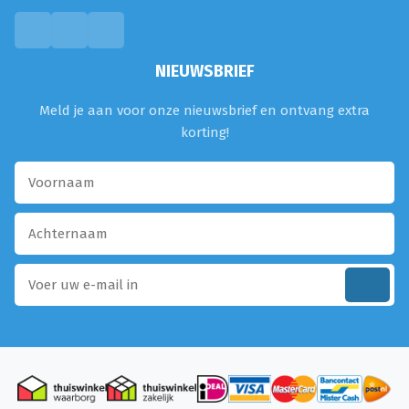
NIEUWSBRIEF
Meld je aan voor onze nieuwsbrief en ontvang extra
korting!