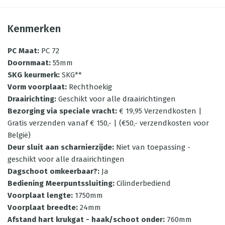
Kenmerken
PC Maat
:
PC 72
Doornmaat
:
55mm
SKG keurmerk
:
SKG**
Vorm voorplaat
:
Rechthoekig
Draairichting
:
Geschikt voor alle draairichtingen
Bezorging via speciale vracht
:
€ 19,95 Verzendkosten |
Gratis verzenden vanaf € 150,- | (€50,- verzendkosten voor
België)
Deur sluit aan scharnierzijde
:
Niet van toepassing -
geschikt voor alle draairichtingen
Dagschoot omkeerbaar?
:
Ja
Bediening Meerpuntssluiting
:
Cilinderbediend
Voorplaat lengte
:
1750mm
Voorplaat breedte
:
24mm
Afstand hart krukgat - haak/schoot onder
:
760mm