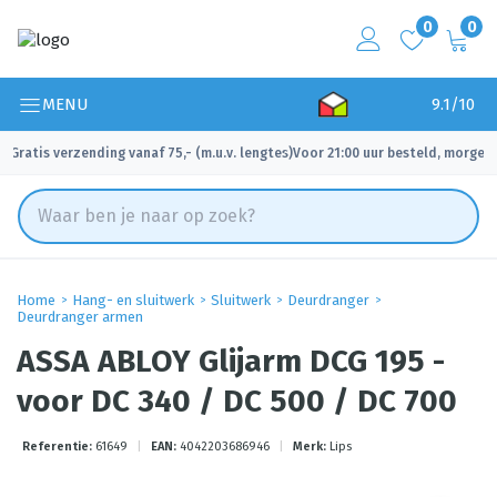
0
0
MENU
9.1/10
Gratis verzending vanaf 75,- (m.u.v. lengtes)
Voor 21:00 uur besteld, morgen 
✓
✓
Home
Hang- en sluitwerk
Sluitwerk
Deurdranger
Deurdranger armen
ASSA ABLOY Glijarm DCG 195 -
voor DC 340 / DC 500 / DC 700
Referentie:
61649
|
EAN:
4042203686946
|
Merk:
Lips