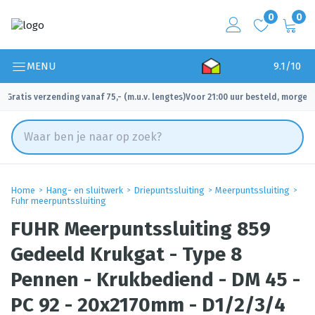
0
0
MENU
9.1/10
Gratis verzending vanaf 75,- (m.u.v. lengtes)
Voor 21:00 uur besteld, morgen 
✓
✓
Home
Hang- en sluitwerk
Driepuntssluiting
Meerpuntssluiting
Fuhr meerpuntssluiting
FUHR Meerpuntssluiting 859
Gedeeld Krukgat - Type 8
Pennen - Krukbediend - DM 45 -
PC 92 - 20x2170mm - D1/2/3/4