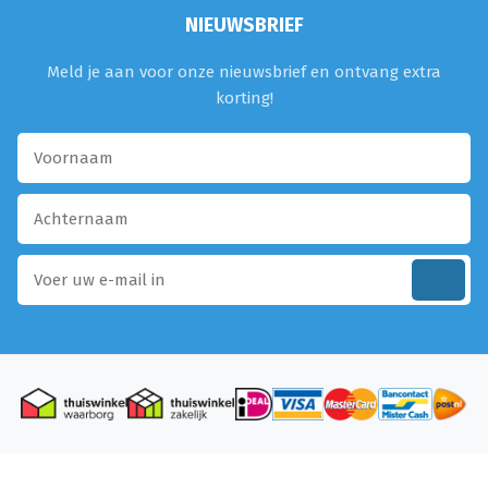
NIEUWSBRIEF
Meld je aan voor onze nieuwsbrief en ontvang extra
korting!