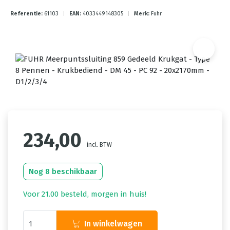
Referentie:
61103
|
EAN:
4033449148305
|
Merk:
Fuhr
234,00
incl. BTW
Nog 8 beschikbaar
Voor 21.00 besteld, morgen in huis!
In winkelwagen