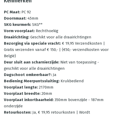
Kenmerken
PC Maat
:
PC 92
Doornmaat
:
45mm
SKG keurmerk
:
SKG**
Vorm voorplaat
:
Rechthoekig
Draairichting
:
Geschikt voor alle draairichtingen
Bezorging via speciale vracht
:
€ 19,95 Verzendkosten |
Gratis verzenden vanaf € 150,- | (€50,- verzendkosten voor
België)
Deur sluit aan scharnierzijde
:
Niet van toepassing -
geschikt voor alle draairichtingen
Dagschoot omkeerbaar?
:
Ja
Bediening Meerpuntssluiting
:
Krukbediend
Voorplaat lengte
:
2170mm
Voorplaat breedte
:
20mm
Voorplaat inkortbaarheid
:
350mm bovenzijde - 187mm
onderzijde
Retourkosten
:
Ja, € 19,95 retourkosten | Wordt