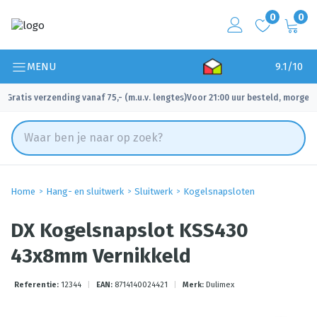
0
0
MENU
9.1/10
Gratis verzending vanaf 75,- (m.u.v. lengtes)
Voor 21:00 uur besteld, morgen 
✓
✓
Home
Hang- en sluitwerk
Sluitwerk
Kogelsnapsloten
DX Kogelsnapslot KSS430
43x8mm Vernikkeld
Referentie:
12344
|
EAN:
8714140024421
|
Merk:
Dulimex