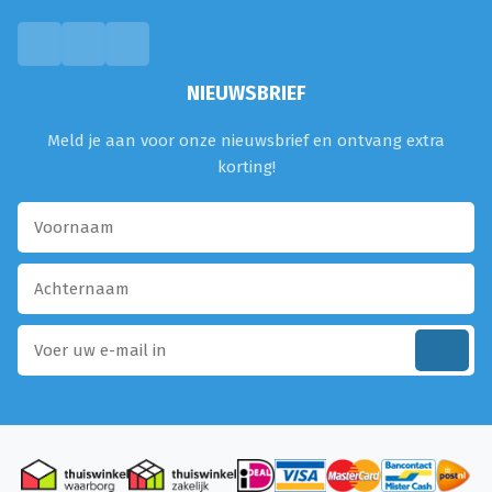
NIEUWSBRIEF
Meld je aan voor onze nieuwsbrief en ontvang extra
korting!