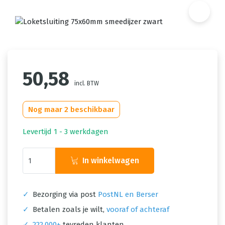
50,58
incl. BTW
Nog maar 2 beschikbaar
Levertijd 1 - 3 werkdagen
In winkelwagen
✓
Bezorging via post
PostNL en Berser
✓
Betalen zoals je wilt,
vooraf of achteraf
✓
222.000+
tevreden klanten