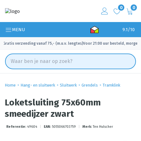
0
0
MENU
9.1/10
Gratis verzending vanaf 75,- (m.u.v. lengtes)
Voor 21:00 uur besteld, morgen 
✓
✓
Home
Hang- en sluitwerk
Sluitwerk
Grendels
Tramklink
Loketsluiting 75x60mm
smeedijzer zwart
Referentie:
49604
|
EAN:
5055066703759
|
Merk:
Ten Hulscher