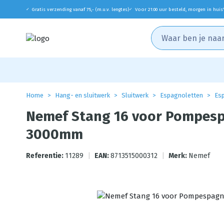
Gratis verzending vanaf 75,- (m.u.v. lengtes)
Voor 21:00 uur besteld, morgen in huis
✓
✓
Home
Hang- en sluitwerk
Sluitwerk
Espagnoletten
Es
Nemef Stang 16 voor Pompesp
3000mm
Referentie:
11289
|
EAN:
8713515000312
|
Merk:
Nemef