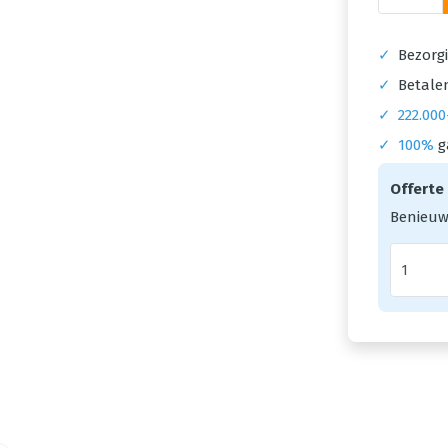
✓
Bezorgi
✓
Betalen
✓
222.000
✓
100%
g
Offerte
Benieuw