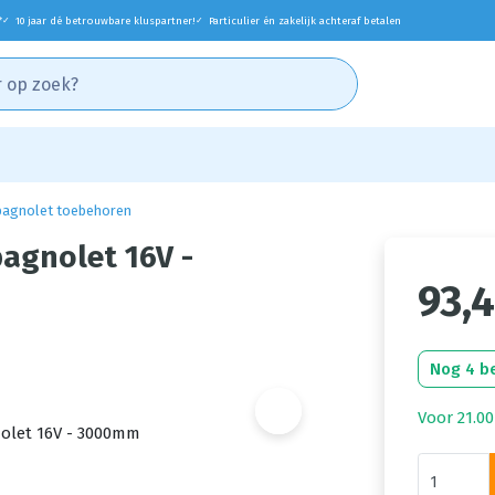
*
10 jaar dé betrouwbare kluspartner!
Particulier én zakelijk achteraf betalen
✓
✓
pagnolet toebehoren
agnolet 16V -
93,
Nog 4 b
Voor 21.00