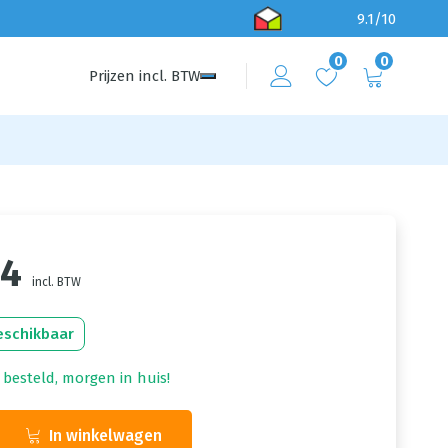
9.1/10
0
0
Prijzen
incl.
BTW
44
incl. BTW
eschikbaar
 besteld, morgen in huis!
In winkelwagen