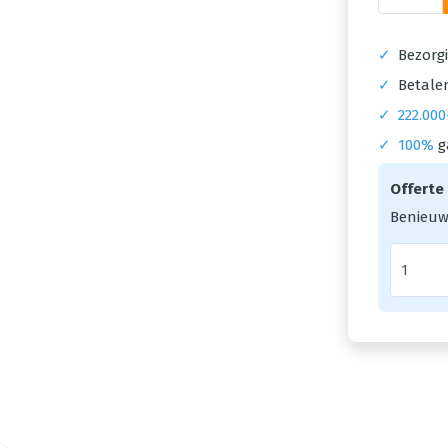
✓
Bezorgi
✓
Betalen
✓
222.000
✓
100%
g
Offerte
Benieuw