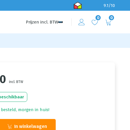
9.1/10
0
0
Prijzen
incl.
BTW
50
incl. BTW
beschikbaar
 besteld, morgen in huis!
In winkelwagen