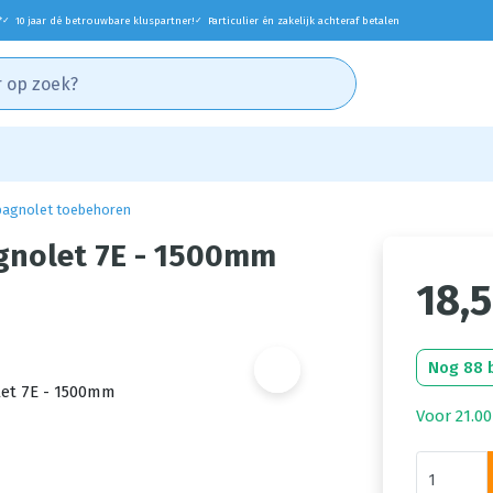
*
10 jaar dé betrouwbare kluspartner!
Particulier én zakelijk achteraf betalen
✓
✓
pagnolet toebehoren
gnolet 7E - 1500mm
18,
Nog 88 
Voor 21.00