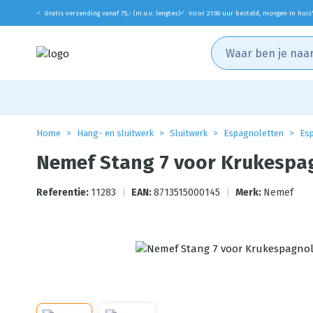
Gratis verzending vanaf 75,- (m.u.v. lengtes)
Voor 21:00 uur besteld, morgen in huis
✓
✓
Home
Hang- en sluitwerk
Sluitwerk
Espagnoletten
Es
Nemef Stang 7 voor Krukespa
Referentie:
11283
|
EAN:
8713515000145
|
Merk:
Nemef