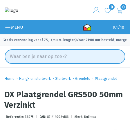
0
0
MENU
9.1/10
Gratis verzending vanaf 75,- (m.u.v. lengtes)
Voor 21:00 uur besteld, morgen 
✓
✓
Home
Hang- en sluitwerk
Sluitwerk
Grendels
Plaatgrendel
DX Plaatgrendel GRS500 50mm
Verzinkt
Referentie:
36975
|
EAN:
8714140024186
|
Merk:
Dulimex