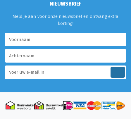
NIEUWSBRIEF
Meld je aan voor onze nieuwsbrief en ontvang extra
korting!