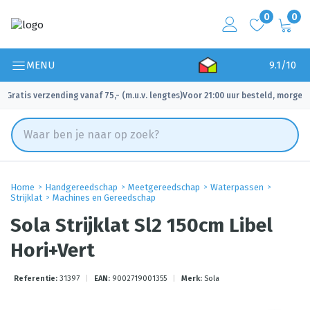
0
0
MENU
9.1/10
Gratis verzending vanaf 75,- (m.u.v. lengtes)
Voor 21:00 uur besteld, morgen 
✓
✓
Home
Handgereedschap
Meetgereedschap
Waterpassen
Strijklat
Machines en Gereedschap
Sola Strijklat Sl2 150cm Libel
Hori+Vert
Referentie:
31397
|
EAN:
9002719001355
|
Merk:
Sola