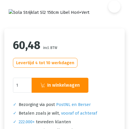
60,48
incl. BTW
Levertijd 4 tot 10 werkdagen
In winkelwagen
✓
Bezorging via post
PostNL en Berser
✓
Betalen zoals je wilt,
vooraf of achteraf
✓
222.000+
tevreden klanten