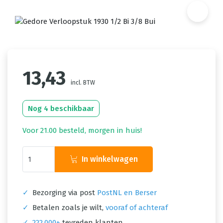
13,43
incl. BTW
Nog 4 beschikbaar
Voor 21.00 besteld, morgen in huis!
In winkelwagen
✓
Bezorging via post
PostNL en Berser
✓
Betalen zoals je wilt,
vooraf of achteraf
✓
222.000+
tevreden klanten