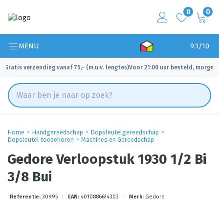
0
0
MENU
9.1/10
Gratis verzending vanaf 75,- (m.u.v. lengtes)
Voor 21:00 uur besteld, morgen 
✓
✓
Home
Handgereedschap
Dopsleutelgereedschap
Dopsleutel toebehoren
Machines en Gereedschap
Gedore Verloopstuk 1930 1/2 Bi
3/8 Bui
Referentie:
30995
|
EAN:
4010886614303
|
Merk:
Gedore