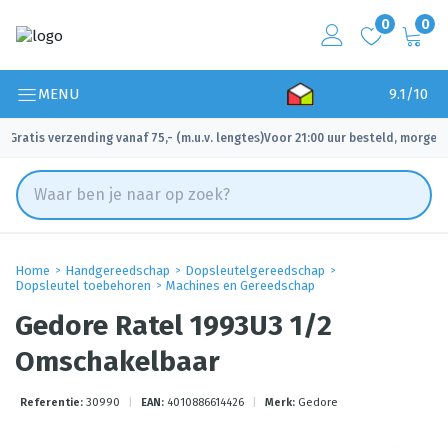
0
0
MENU
9.1/10
Gratis verzending vanaf 75,- (m.u.v. lengtes)
Voor 21:00 uur besteld, morgen 
✓
✓
Home
Handgereedschap
Dopsleutelgereedschap
Dopsleutel toebehoren
Machines en Gereedschap
Gedore Ratel 1993U3 1/2
Omschakelbaar
Referentie:
30990
|
EAN:
4010886614426
|
Merk:
Gedore