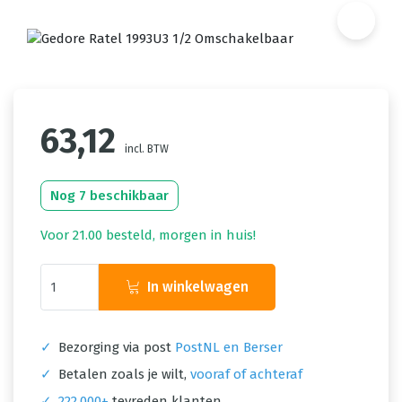
63,12
incl. BTW
Nog 7 beschikbaar
Voor 21.00 besteld, morgen in huis!
In winkelwagen
✓
Bezorging via post
PostNL en Berser
✓
Betalen zoals je wilt,
vooraf of achteraf
✓
222.000+
tevreden klanten