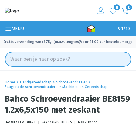
0
0
MENU
9.1/10
Gratis verzending vanaf 75,- (m.u.v. lengtes)
Voor 21:00 uur besteld, morgen 
✓
✓
Home
Handgereedschap
Schroevendraaier
Zaagsnede schroevendraaiers
Machines en Gereedschap
Bahco Schroevendraaier BE8159
1.2x6,5x150 met zeskant
Referentie:
30621
|
EAN:
7314153010865
|
Merk:
Bahco