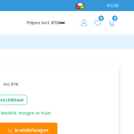
9.1/10
0
0
Prijzen
incl.
BTW
0
incl. BTW
beschikbaar
 besteld, morgen in huis!
In winkelwagen