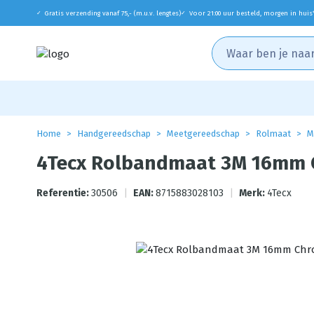
Gratis verzending vanaf 75,- (m.u.v. lengtes)
Voor 21:00 uur besteld, morgen in huis
✓
✓
Home
Handgereedschap
Meetgereedschap
Rolmaat
M
4Tecx Rolbandmaat 3M 16mm 
Referentie:
30506
|
EAN:
8715883028103
|
Merk:
4Tecx