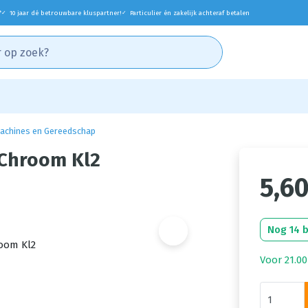
*
10 jaar dé betrouwbare kluspartner!
Particulier én zakelijk achteraf betalen
✓
✓
achines en Gereedschap
Chroom Kl2
5,6
Nog 14 
Voor 21.00