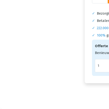
✓
Bezorgi
✓
Betalen
✓
222.000
✓
100%
g
Offerte
Benieuw