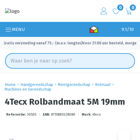
0
0
MENU
9.1/10
Gratis verzending vanaf 75,- (m.u.v. lengtes)
Voor 21:00 uur besteld, morgen 
✓
✓
Home
Handgereedschap
Meetgereedschap
Rolmaat
Machines en Gereedschap
4Tecx Rolbandmaat 5M 19mm
Referentie:
30505
|
EAN:
8715883028080
|
Merk:
4Tecx