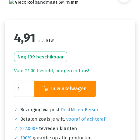
4,91
incl. BTW
Nog 199 beschikbaar
Voor 21.00 besteld, morgen in huis!
In winkelwagen
✓
Bezorging via post
PostNL en Berser
✓
Betalen zoals je wilt,
vooraf of achteraf
✓
222.000+
tevreden klanten
✓
100%
garantie op alle producten