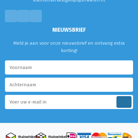
klantenservice@mijnijzerwaren.nl
NIEUWSBRIEF
Meld je aan voor onze nieuwsbrief en ontvang extra
korting!